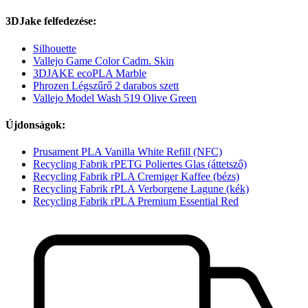
3DJake felfedezése:
Silhouette
Vallejo Game Color Cadm. Skin
3DJAKE ecoPLA Marble
Phrozen Légszűrő 2 darabos szett
Vallejo Model Wash 519 Olive Green
Újdonságok:
Prusament PLA Vanilla White Refill (NFC)
Recycling Fabrik rPETG Poliertes Glas (áttetsző)
Recycling Fabrik rPLA Cremiger Kaffee (bézs)
Recycling Fabrik rPLA Verborgene Lagune (kék)
Recycling Fabrik rPLA Premium Essential Red