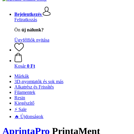
Bejelentkezés
Feliratkozás
Ön
új nálunk?
Ügyfélfiók nyitása
Kosár
0 Ft
Márkák
3D-nyomtatók és sok más
Alkatrész és Frissítés
Filamentek
Resin
Kiegészítő
⚡ Sale
🔥 Újdonságok
AprintaPro
PrintaMent