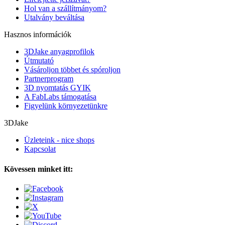
Hol van a szállítmányom?
Utalvány beváltása
Hasznos információk
3DJake anyagprofilok
Útmutató
Vásároljon többet és spóroljon
Partnerprogram
3D nyomtatás GYIK
A FabLabs támogatása
Figyelünk környezetünkre
3DJake
Üzleteink - nice shops
Kapcsolat
Kövessen minket itt: