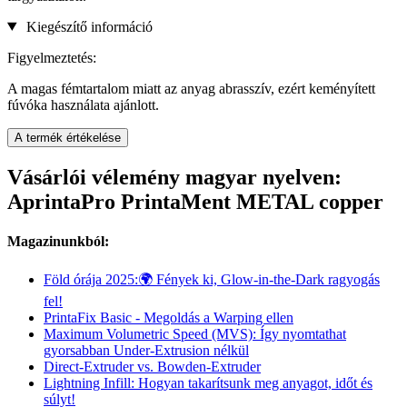
Kiegészítő információ
Figyelmeztetés:
A magas fémtartalom miatt az anyag abrasszív, ezért keményített
fúvóka használata ajánlott.
A termék értékelése
Vásárlói vélemény magyar nyelven:
AprintaPro PrintaMent METAL copper
Magazinunkból:
Föld órája 2025:🌍 Fények ki, Glow-in-the-Dark ragyogás
fel!
PrintaFix Basic - Megoldás a Warping ellen
Maximum Volumetric Speed (MVS): Így nyomtathat
gyorsabban Under-Extrusion nélkül
Direct-Extruder vs. Bowden-Extruder
Lightning Infill: Hogyan takarítsunk meg anyagot, időt és
súlyt!