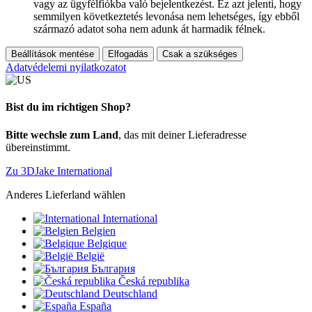
vagy az ügyfélfiókba való bejelentkezést. Ez azt jelenti, hogy
semmilyen következtetés levonása nem lehetséges, így ebből
származó adatot soha nem adunk át harmadik félnek.
Beállítások mentése
Elfogadás
Csak a szükséges
Adatvédelemi nyilatkozatot
Bist du im richtigen Shop?
Bitte wechsle zum Land
, das mit deiner Lieferadresse
übereinstimmt.
Zu 3DJake International
Anderes Lieferland wählen
International
Belgien
Belgique
België
България
Česká republika
Deutschland
España