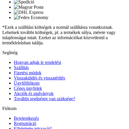
*Ezek a szállítási költségek a normál szállításra vonatkoznak.
Lehetnek további költségek, pl. a termékek súlya, mérete vagy
tulajdonságai miatt. Ezeket az információkat közvetlenül a
termékleírásban találja.
Segítség
Hogyan adjak le rendelést
Szállítás
Fizetési módok
Visszaküldés és visszatérítés
Ügyfélfiókom
Céges ügyfelek
Akciók és utalványok
További segítségre van szüksége?
Fiókom
Bejelentkezés
Regisztráció
Elfelejtette jelszavát?