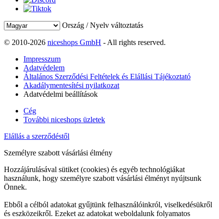
Ország / Nyelv változtatás
© 2010-2026
niceshops GmbH
- All rights reserved.
Impresszum
Adatvédelem
Általános Szerződési Feltételek és Elállási Tájékoztató
Akadálymentesítési nyilatkozat
Adatvédelmi beállítások
Cég
További niceshops üzletek
Elállás a szerződéstől
Személyre szabott vásárlási élmény
Hozzájárulásával sütiket (cookies) és egyéb technológiákat
használunk, hogy személyre szabott vásárlási élményt nyújtsunk
Önnek.
Ebből a célból adatokat gyűjtünk felhasználóinkról, viselkedésükről
és eszközeikről. Ezeket az adatokat weboldalunk folyamatos