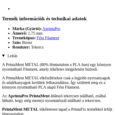
Termék információk és technikai adatok
Márka (Gyártó):
AprintaPro
Átmérő:
1,75 mm
Terméktípus:
Fém Filament
Szín:
Bronz
Rendszer:
Tekercs
Leírás
A PrintaMent METAL (80% fémtartalom a PLA-ban) egy könnyen
nyomtatható Filament, amely tökéletes megjelenést biztosít.
A PrintaMent METAL elkészítésekor csak a legjobb nyersanyagok
és adalékanyagok kerültek felhasználásra. Így született meg ez a
könnyen nyomtatható PLA alapú Fém Filament.
Az
AprintaPro PrintaMent
átlátszó tekercsen található, ezáltal
látható, hogy még mennyi nyomtatószál található a tekercsen.
PrintaMent METAL
tökéletesen tapad a PrintaFix termékkel lefújt
tárgyasztalon.