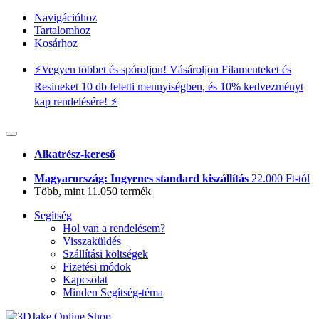
Navigációhoz
Tartalomhoz
Kosárhoz
⚡️Vegyen többet és spóroljon! Vásároljon Filamenteket és
Resineket 10 db feletti mennyiségben, és 10% kedvezményt
kap rendelésére! ⚡️
Alkatrész-kereső
Magyarország: Ingyenes standard kiszállítás
22.000 Ft-tól
Több, mint 11.050 termék
Segítség
Hol van a rendelésem?
Visszaküldés
Szállítási költségek
Fizetési módok
Kapcsolat
Minden Segítség-téma