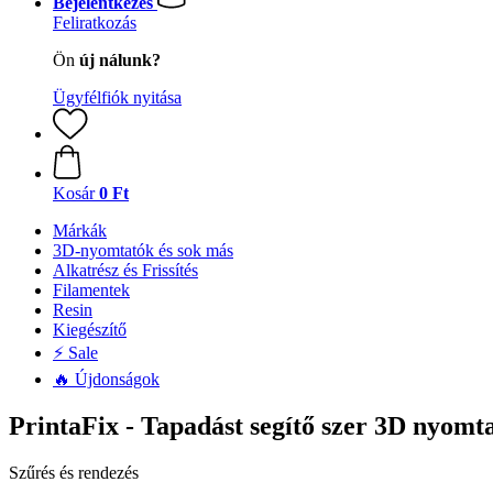
Bejelentkezés
Feliratkozás
Ön
új nálunk?
Ügyfélfiók nyitása
Kosár
0 Ft
Márkák
3D-nyomtatók és sok más
Alkatrész és Frissítés
Filamentek
Resin
Kiegészítő
⚡ Sale
🔥 Újdonságok
PrintaFix - Tapadást segítő szer 3D nyomt
Szűrés és rendezés