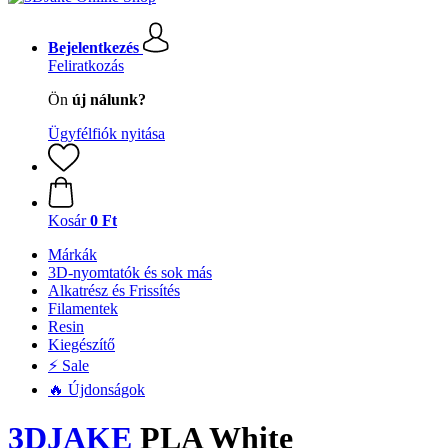
Bejelentkezés
Feliratkozás
Ön
új nálunk?
Ügyfélfiók nyitása
Kosár
0 Ft
Márkák
3D-nyomtatók és sok más
Alkatrész és Frissítés
Filamentek
Resin
Kiegészítő
⚡ Sale
🔥 Újdonságok
3DJAKE
PLA White