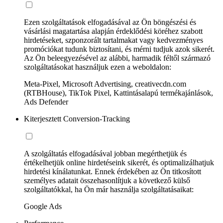
Ezen szolgáltatások elfogadásával az Ön böngészési és
vásárlási magatartása alapján érdeklődési köréhez szabott
hirdetéseket, szponzorált tartalmakat vagy kedvezményes
promóciókat tudunk biztosítani, és mérni tudjuk azok sikerét.
Az Ön beleegyezésével az alábbi, harmadik féltől származó
szolgáltatásokat használjuk ezen a weboldalon:
Meta-Pixel, Microsoft Advertising, creativecdn.com
(RTBHouse), TikTok Pixel, Kattintásalapú termékajánlások,
Ads Defender
Kiterjesztett Conversion-Tracking
A szolgáltatás elfogadásával jobban megérthetjük és
értékelhetjük online hirdetéseink sikerét, és optimalizálhatjuk
hirdetési kínálatunkat. Ennek érdekében az Ön titkosított
személyes adatait összehasonlítjuk a következő külső
szolgáltatókkal, ha Ön már használja szolgáltatásaikat:
Google Ads