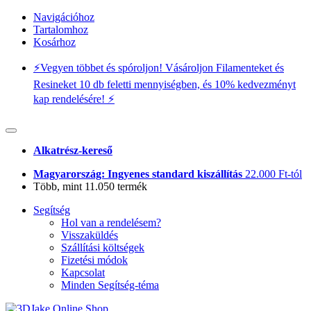
Navigációhoz
Tartalomhoz
Kosárhoz
⚡️Vegyen többet és spóroljon! Vásároljon Filamenteket és
Resineket 10 db feletti mennyiségben, és 10% kedvezményt
kap rendelésére! ⚡️
Alkatrész-kereső
Magyarország: Ingyenes standard kiszállítás
22.000 Ft-tól
Több, mint 11.050 termék
Segítség
Hol van a rendelésem?
Visszaküldés
Szállítási költségek
Fizetési módok
Kapcsolat
Minden Segítség-téma