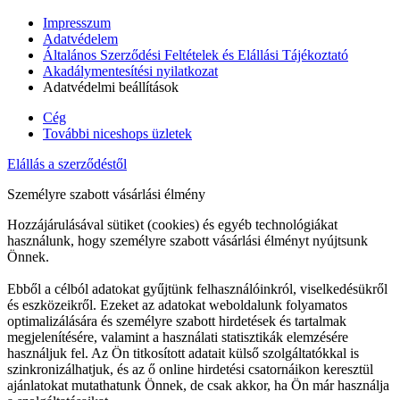
Impresszum
Adatvédelem
Általános Szerződési Feltételek és Elállási Tájékoztató
Akadálymentesítési nyilatkozat
Adatvédelmi beállítások
Cég
További niceshops üzletek
Elállás a szerződéstől
Személyre szabott vásárlási élmény
Hozzájárulásával sütiket (cookies) és egyéb technológiákat
használunk, hogy személyre szabott vásárlási élményt nyújtsunk
Önnek.
Ebből a célból adatokat gyűjtünk felhasználóinkról, viselkedésükről
és eszközeikről. Ezeket az adatokat weboldalunk folyamatos
optimalizálására és személyre szabott hirdetések és tartalmak
megjelenítésére, valamint a használati statisztikák elemzésére
használjuk fel. Az Ön titkosított adatait külső szolgáltatókkal is
szinkronizálhatjuk, és az ő online hirdetési csatornáikon keresztül
ajánlatokat mutathatunk Önnek, de csak akkor, ha Ön már használja