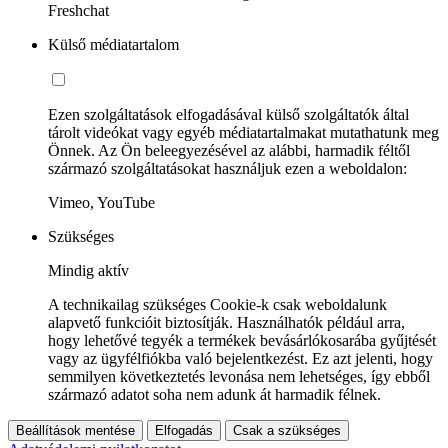
Freshchat
Külső médiatartalom
Ezen szolgáltatások elfogadásával külső szolgáltatók által
tárolt videókat vagy egyéb médiatartalmakat mutathatunk meg
Önnek. Az Ön beleegyezésével az alábbi, harmadik féltől
származó szolgáltatásokat használjuk ezen a weboldalon:
Vimeo, YouTube
Szükséges
Mindig aktív
A technikailag szükséges Cookie-k csak weboldalunk
alapvető funkcióit biztosítják. Használhatók például arra,
hogy lehetővé tegyék a termékek bevásárlókosarába gyűjtését
vagy az ügyfélfiókba való bejelentkezést. Ez azt jelenti, hogy
semmilyen következtetés levonása nem lehetséges, így ebből
származó adatot soha nem adunk át harmadik félnek.
Beállítások mentése
Elfogadás
Csak a szükséges