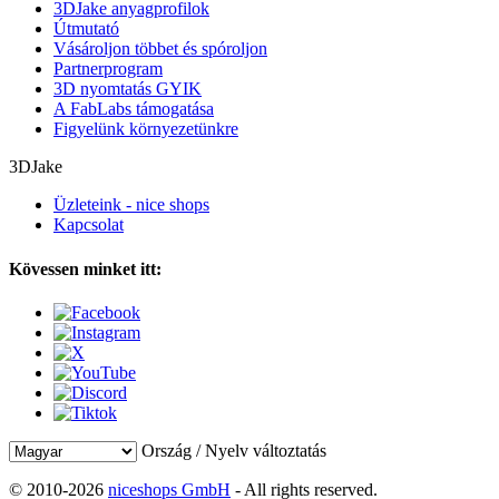
3DJake anyagprofilok
Útmutató
Vásároljon többet és spóroljon
Partnerprogram
3D nyomtatás GYIK
A FabLabs támogatása
Figyelünk környezetünkre
3DJake
Üzleteink - nice shops
Kapcsolat
Kövessen minket itt:
Ország / Nyelv változtatás
© 2010-2026
niceshops GmbH
- All rights reserved.