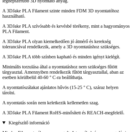
legnépszerűbb 3D nyomtató anyag.
A 3DJake PLA Filament szinte minden FDM 3D nyomtatóhoz
használható.
A 3DJake PLA szívósabb és kevésbé törékeny, mint a hagyományos
PLA Filament.
A 3DJake PLA olyan kiemelkedően jó átmérő és kerekség
toleranciával rendelkezik, amely a 3D nyomtatáshoz szükséges.
A 3DJake PLA több színben kapható és minden igényt kielégít.
Minimális torzulása által a nyomtatáshoz nem szükséges fűtött
tárgyasztal. Amennyiben rendelkezik fűtött tárgyasztallal, aban az
esetben körülbelül 40-60 ° C-ra beállíthatja.
A nyomtatószálakat ajánlatos hűvös (15-25 ° C), száraz helyen
tárolni.
A nyomtatás során nem keletkezik kellemetlen szag.
A 3DJake PLA Filament RoHS-minősített és REACH-megfelelő.
Kiegészítő információ