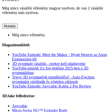
Még nincs vásárlói vélemény magyar nyelven, de van 2 vásárlói
vélemény más nyelven.
Mutatás
Még nincs vélemény.
Magazinunkból:
YouTube Episode: Meet the Maker - Wyatt Weaver az Atom
Engineering-től
3D nyomtató vásárlás - ezekre kell odafigyelni
YouTube-epizód: Ez fog történni 2025-ben a 3D
nyomtatásban
Tegye 3D nyomtatóját önműködővé - Auto-Ejection,
nyomtatási várólisták és végtelen ciklusok
YouTube Episode: Anycubic Kobra 2 Pro Review
3DJake felfedezése:
Anycubic
Micro-Swiss NG™ Extruder Body