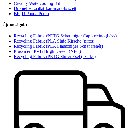
Creality Watercooling Kit
Dremel Háziállat-karomápoló szett
BIQU Panda Perch
Újdonságok:
Recycling Fabrik rPETG Schaumiger Cappuccino (bézs)
Recycling Fabrik rPLA Süße Kirsche (piros)
Recycling Fabrik rPLA Flauschiges Schaf (fehér)
Prusament PVB Bright Green (NFC)
Recycling Fabrik rPETG Sturer Esel (szürke)