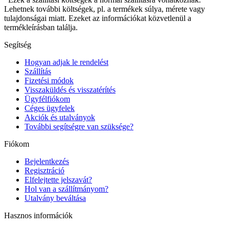
Lehetnek további költségek, pl. a termékek súlya, mérete vagy
tulajdonságai miatt. Ezeket az információkat közvetlenül a
termékleírásban találja.
Segítség
Hogyan adjak le rendelést
Szállítás
Fizetési módok
Visszaküldés és visszatérítés
Ügyfélfiókom
Céges ügyfelek
Akciók és utalványok
További segítségre van szüksége?
Fiókom
Bejelentkezés
Regisztráció
Elfelejtette jelszavát?
Hol van a szállítmányom?
Utalvány beváltása
Hasznos információk