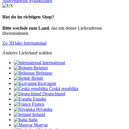
Adatvédelemi nyilatkozatot
Bist du im richtigen Shop?
Bitte wechsle zum Land
, das mit deiner Lieferadresse
übereinstimmt.
Zu 3DJake International
Anderes Lieferland wählen
International
Belgien
Belgique
België
България
Česká republika
Deutschland
España
France
Hrvatska
Ireland
Italia
Magyar