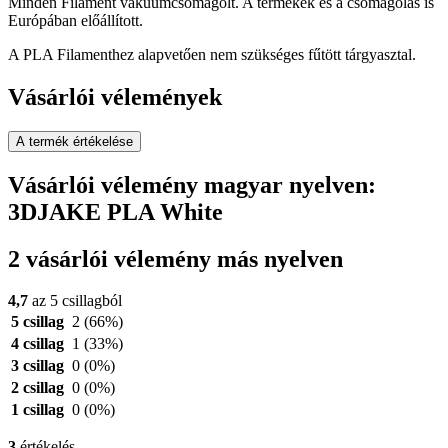
Minden Filament vákuumcsomagolt. A termékek és a csomagolás is
Európában előállított.
A PLA Filamenthez alapvetően nem szükséges fűtött tárgyasztal.
Vásárlói vélemények
A termék értékelése
Vásárlói vélemény magyar nyelven:
3DJAKE PLA White
2 vásárlói vélemény más nyelven
4,7
az 5 csillagból
5 csillag
2
(66%)
4 csillag
1
(33%)
3 csillag
0
(0%)
2 csillag
0
(0%)
1 csillag
0
(0%)
3
értékelés