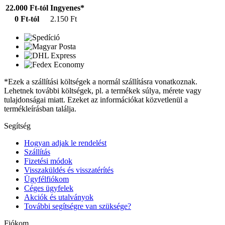
22.000 Ft-tól
Ingyenes*
0 Ft-tól
2.150 Ft
*Ezek a szállítási költségek a normál szállításra vonatkoznak.
Lehetnek további költségek, pl. a termékek súlya, mérete vagy
tulajdonságai miatt. Ezeket az információkat közvetlenül a
termékleírásban találja.
Segítség
Hogyan adjak le rendelést
Szállítás
Fizetési módok
Visszaküldés és visszatérítés
Ügyfélfiókom
Céges ügyfelek
Akciók és utalványok
További segítségre van szüksége?
Fiókom