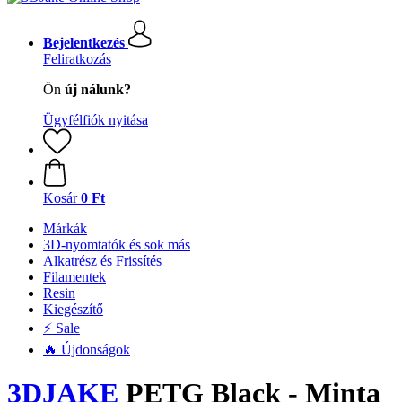
Bejelentkezés
Feliratkozás
Ön
új nálunk?
Ügyfélfiók nyitása
Kosár
0 Ft
Márkák
3D-nyomtatók és sok más
Alkatrész és Frissítés
Filamentek
Resin
Kiegészítő
⚡ Sale
🔥 Újdonságok
3DJAKE
PETG Black - Minta