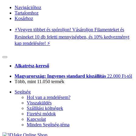
Navigációhoz
Tartalomhoz
Kosárhoz
⚡️Vegyen többet és spóroljon! Vásároljon Filamenteket és
Resineket 10 db feletti mennyiségben, és 10% kedvezményt
kap rendelésére! ⚡️
Alkatrész-kereső
Magyarország: Ingyenes standard kiszállítás
22.000 Ft-tól
Több, mint 11.050 termék
Segítség
Hol van a rendelésem?
Visszaküldés
Szállítási költségek
Fizetési módok
Kapcsolat
Minden Segítség-téma