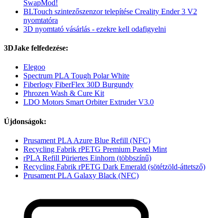
SwapMod!
BLTouch szintezőszenzor telepítése Creality Ender 3 V2
nyomtatóra
3D nyomtató vásárlás - ezekre kell odafigyelni
3DJake felfedezése:
Elegoo
Spectrum PLA Tough Polar White
Fiberlogy FiberFlex 30D Burgundy
Phrozen Wash & Cure Kit
LDO Motors Smart Orbiter Extruder V3.0
Újdonságok:
Prusament PLA Azure Blue Refill (NFC)
Recycling Fabrik rPETG Premium Pastel Mint
rPLA Refill Püriertes Einhorn (többszínű)
Recycling Fabrik rPETG Dark Emerald (sötétzöld-áttetsző)
Prusament PLA Galaxy Black (NFC)