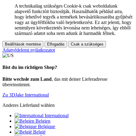
A technikailag szükséges Cookie-k csak weboldalunk
alapvető funkcióit biztosítják. Használhatók például arra,
hogy lehetővé tegyék a termékek bevásárlókosarába gyűjtését
vagy az ügyfélfiókba való bejelentkezést. Ez azt jelenti, hogy
semmilyen következtetés levonása nem lehetséges, így ebből
származó adatot soha nem adunk át harmadik félnek.
Beállítások mentése
Elfogadás
Csak a szükséges
Adatvédelemi nyilatkozatot
Bist du im richtigen Shop?
Bitte wechsle zum Land
, das mit deiner Lieferadresse
übereinstimmt.
Zu 3DJake International
Anderes Lieferland wählen
International
Belgien
Belgique
België