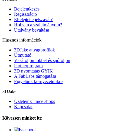
Bejelentkezés
Regisztráció
Elfelejtette jelszavát?
Hol van a szállítmányom?
Utalvány beváltása
Hasznos információk
3DJake anyagprofilok
Útmutató
Vásároljon többet és spóroljon
Partnerprogram
3D nyomtatás GYIK
A FabLabs támogatása
Figyelünk környezetünkre
3DJake
Üzleteink - nice shops
Kapcsolat
Kövessen minket itt: