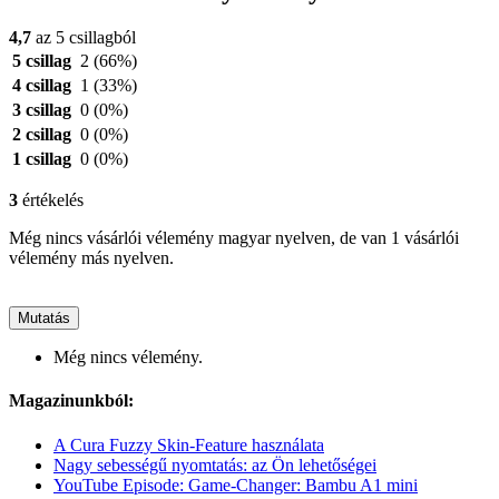
4,7
az 5 csillagból
5 csillag
2
(66%)
4 csillag
1
(33%)
3 csillag
0
(0%)
2 csillag
0
(0%)
1 csillag
0
(0%)
3
értékelés
Még nincs vásárlói vélemény magyar nyelven, de van 1 vásárlói
vélemény más nyelven.
Mutatás
Még nincs vélemény.
Magazinunkból:
A Cura Fuzzy Skin-Feature használata
Nagy sebességű nyomtatás: az Ön lehetőségei
YouTube Episode: Game-Changer: Bambu A1 mini