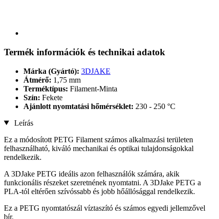
Termék információk és technikai adatok
Márka (Gyártó):
3DJAKE
Átmérő:
1,75 mm
Terméktípus:
Filament-Minta
Szín:
Fekete
Ajánlott nyomtatási hőmérséklet:
230 - 250 °C
Leírás
Ez a módosított PETG Filament számos alkalmazási területen
felhasználható, kiváló mechanikai és optikai tulajdonságokkal
rendelkezik.
A 3DJake PETG ideális azon felhasználók számára, akik
funkcionális részeket szeretnének nyomtatni. A 3DJake PETG a
PLA-tól eltérően szívóssabb és jobb hőállósággal rendelkezik.
Ez a PETG nyomtatószál víztaszító és számos egyedi jellemzővel
bír.