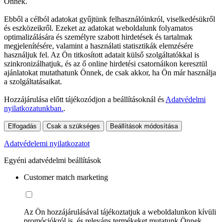
Önnek.
Ebből a célból adatokat gyűjtünk felhasználóinkról, viselkedésükről
és eszközeikről. Ezeket az adatokat weboldalunk folyamatos
optimalizálására és személyre szabott hirdetések és tartalmak
megjelenítésére, valamint a használati statisztikák elemzésére
használjuk fel. Az Ön titkosított adatait külső szolgáltatókkal is
szinkronizálhatjuk, és az ő online hirdetési csatornáikon keresztül
ajánlatokat mutathatunk Önnek, de csak akkor, ha Ön már használja
a szolgáltatásaikat.
Hozzájárulása előtt tájékozódjon a beállításoknál és
Adatvédelmi
nyilatkozatunkban.
.
Elfogadás
Csak a szükséges
Beállítások módosítása
Adatvédelemi nyilatkozatot
Egyéni adatvédelmi beállítások
Customer match marketing
Az Ön hozzájárulásával tájékoztatjuk a weboldalunkon kívüli
promóciókról is, és releváns termékeket mutatunk Önnek.