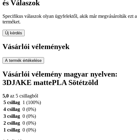
és Válaszok
Specifikus válaszok olyan ügyfelektől, akik már megvásárolták ezt a
terméket.
Új kérdés
Vásárlói vélemények
A termék értékelése
Vásárlói vélemény magyar nyelven:
3DJAKE mattePLA Sötétzöld
5,0
az 5 csillagból
5 csillag
1
(100%)
4 csillag
0
(0%)
3 csillag
0
(0%)
2 csillag
0
(0%)
1 csillag
0
(0%)