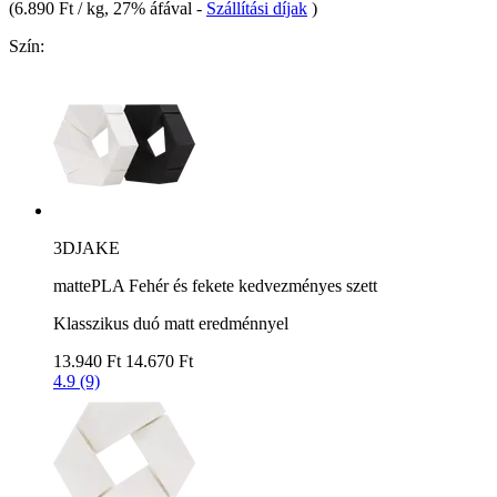
(
6.890 Ft / kg
, 27% áfával
-
Szállítási díjak
)
Szín:
3DJAKE
mattePLA Fehér és fekete kedvezményes szett
Klasszikus duó matt eredménnyel
13.940 Ft
14.670 Ft
4.9 (9)