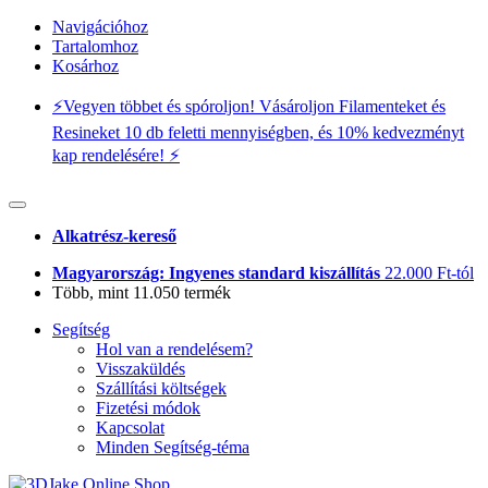
Navigációhoz
Tartalomhoz
Kosárhoz
⚡️Vegyen többet és spóroljon! Vásároljon Filamenteket és
Resineket 10 db feletti mennyiségben, és 10% kedvezményt
kap rendelésére! ⚡️
Alkatrész-kereső
Magyarország: Ingyenes standard kiszállítás
22.000 Ft-tól
Több, mint 11.050 termék
Segítség
Hol van a rendelésem?
Visszaküldés
Szállítási költségek
Fizetési módok
Kapcsolat
Minden Segítség-téma