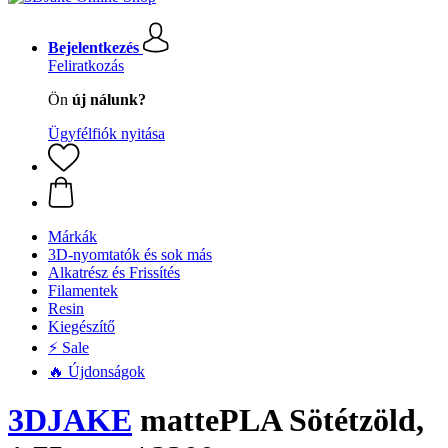
Bejelentkezés
Feliratkozás
Ön
új nálunk?
Ügyfélfiók nyitása
Márkák
3D-nyomtatók és sok más
Alkatrész és Frissítés
Filamentek
Resin
Kiegészítő
⚡ Sale
🔥 Újdonságok
3DJAKE
mattePLA Sötétzöld,