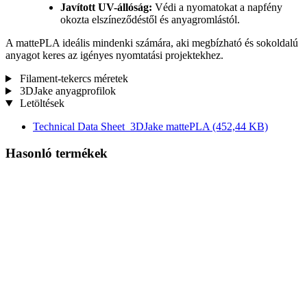
Javított UV-állóság:
Védi a nyomatokat a napfény
okozta elszíneződéstől és anyagromlástól.
A mattePLA ideális mindenki számára, aki megbízható és sokoldalú
anyagot keres az igényes nyomtatási projektekhez.
Filament-tekercs méretek
3DJake anyagprofilok
Letöltések
Technical Data Sheet_3DJake mattePLA
(452,44 KB)
Hasonló termékek