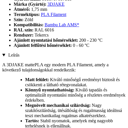
Márka (Gyártó):
3DJAKE
Átmérő:
1,75 mm
Terméktípus:
PLA Filament
Szín:
Zöld
Kompatibilitás:
Bambu Lab AMS*
RAL szín:
RAL 6016
Rendszer:
Tekercs
Ajánlott nyomtatási hőmérséklet:
200 - 230 °C
Ajánlott felfűtési hőmérséklet:
0 - 60 °C
Leírás
A 3DJAKE mattePLA egy modern PLA Filament, amely a
következő tulajdonságokkal rendelkezik:
Matt felület:
Kiváló minőségű eredményt biztosít és
csökkenti a látható rétegvonalakat.
Könnyű nyomtathatóság:
Kiváló tapadás és
optimalizált nyomtatási minőség a részletes eredmények
érdekében.
Megnövelt mechanikai szilárdság:
Nagy
szakítószilárdság, ütésállóság és rugalmasság ideálissá
teszi mechanikailag rugalmas alkatrészekhez.
Tartós:
Stabil nyomatok, amelyek még nagyobb
terhelésnek is ellenállnak.