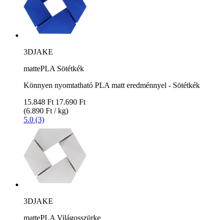
3DJAKE
mattePLA Sötétkék
Könnyen nyomtatható PLA matt eredménnyel - Sötétkék
15.848 Ft
17.690 Ft
(6.890 Ft / kg)
5.0 (3)
3DJAKE
mattePLA Világosszürke