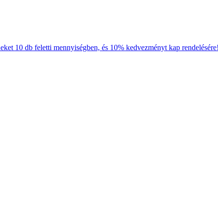
neket 10 db feletti mennyiségben, és 10% kedvezményt kap rendelésére!