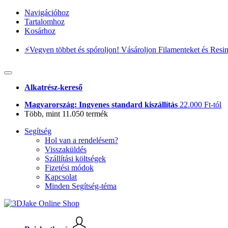
Navigációhoz
Tartalomhoz
Kosárhoz
⚡️Vegyen többet és spóroljon! Vásároljon Filamenteket és Resi
Alkatrész-kereső
Magyarország: Ingyenes standard kiszállítás
22.000 Ft-tól
Több, mint 11.050 termék
Segítség
Hol van a rendelésem?
Visszaküldés
Szállítási költségek
Fizetési módok
Kapcsolat
Minden Segítség-téma