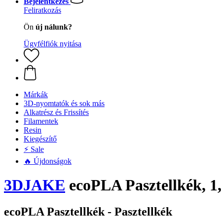
Bejelentkezés
Feliratkozás
Ön
új nálunk?
Ügyfélfiók nyitása
Márkák
3D-nyomtatók és sok más
Alkatrész és Frissítés
Filamentek
Resin
Kiegészítő
⚡ Sale
🔥 Újdonságok
3DJAKE
ecoPLA Pasztellkék, 1
ecoPLA Pasztellkék - Pasztellkék