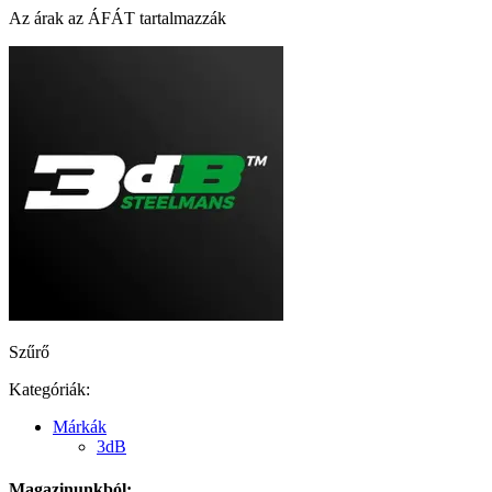
Az árak az ÁFÁT tartalmazzák
Szűrő
Kategóriák:
Márkák
3dB
Magazinunkból: