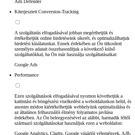
Ads Defender
Kiterjesztett Conversion-Tracking
A szolgáltatás elfogadásával jobban megérthetjük és
értékelhetjük online hirdetéseink sikerét, és optimalizálhatjuk
hirdetési kínálatunkat. Ennek érdekében az Ön titkosított
személyes adatait összehasonlítjuk a következő külső
szolgáltatókkal, ha Ön már használja szolgáltatásaikat:
Google Ads
Performance
Ezen szolgáltatások elfogadásával nyomon követhetjük a
kattintási és böngészési viselkedést a weboldalunkon belül, és
anonim módon kiértékelhetjük webhelyünk optimalizálása és
az általános felhasználói élmény folyamatos javítása
érdekében. Az Ön beleegyezésével az alábbi, harmadik féltől
származó szolgáltatásokat használjuk ezen a weboldalon:
Google Analytics, Clarity, Google vásárlói vélemények, A/B-