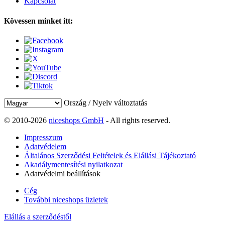
Kapcsolat
Kövessen minket itt:
Ország / Nyelv változtatás
© 2010-2026
niceshops GmbH
- All rights reserved.
Impresszum
Adatvédelem
Általános Szerződési Feltételek és Elállási Tájékoztató
Akadálymentesítési nyilatkozat
Adatvédelmi beállítások
Cég
További niceshops üzletek
Elállás a szerződéstől