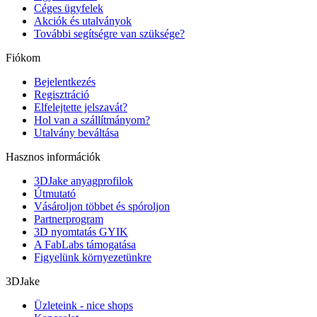
Céges ügyfelek
Akciók és utalványok
További segítségre van szüksége?
Fiókom
Bejelentkezés
Regisztráció
Elfelejtette jelszavát?
Hol van a szállítmányom?
Utalvány beváltása
Hasznos információk
3DJake anyagprofilok
Útmutató
Vásároljon többet és spóroljon
Partnerprogram
3D nyomtatás GYIK
A FabLabs támogatása
Figyelünk környezetünkre
3DJake
Üzleteink - nice shops