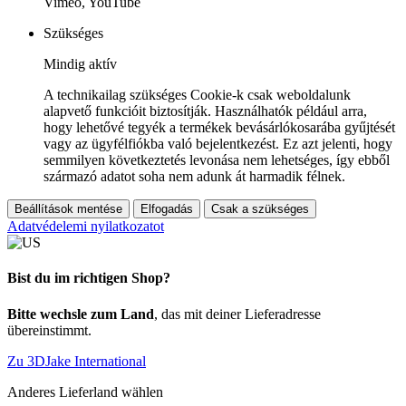
Vimeo, YouTube
Szükséges
Mindig aktív
A technikailag szükséges Cookie-k csak weboldalunk
alapvető funkcióit biztosítják. Használhatók például arra,
hogy lehetővé tegyék a termékek bevásárlókosarába gyűjtését
vagy az ügyfélfiókba való bejelentkezést. Ez azt jelenti, hogy
semmilyen következtetés levonása nem lehetséges, így ebből
származó adatot soha nem adunk át harmadik félnek.
Beállítások mentése
Elfogadás
Csak a szükséges
Adatvédelemi nyilatkozatot
Bist du im richtigen Shop?
Bitte wechsle zum Land
, das mit deiner Lieferadresse
übereinstimmt.
Zu 3DJake International
Anderes Lieferland wählen