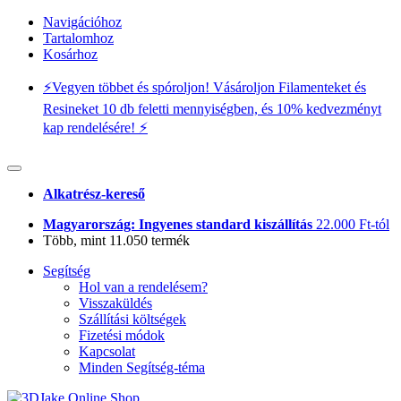
Navigációhoz
Tartalomhoz
Kosárhoz
⚡️Vegyen többet és spóroljon! Vásároljon Filamenteket és
Resineket 10 db feletti mennyiségben, és 10% kedvezményt
kap rendelésére! ⚡️
Alkatrész-kereső
Magyarország: Ingyenes standard kiszállítás
22.000 Ft-tól
Több, mint 11.050 termék
Segítség
Hol van a rendelésem?
Visszaküldés
Szállítási költségek
Fizetési módok
Kapcsolat
Minden Segítség-téma