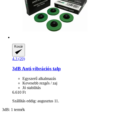
Kosár
4.3 (20)
3dB
Anti-​vibrációs talp
Egyszerű alkalmazás
Kevesebb rezgés / zaj
Jó stabilitás
6.610 Ft
Szállítás eddig: augusztus 11.
3dB: 1 termék