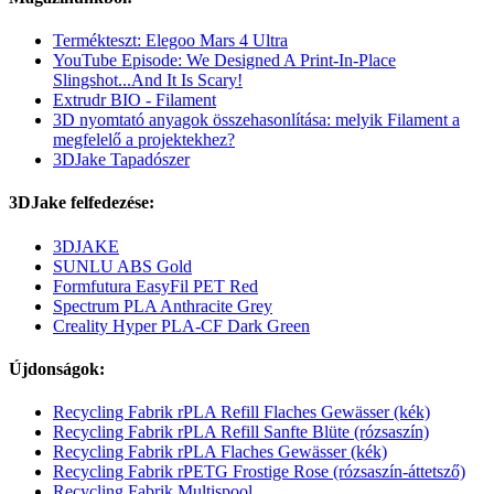
Termékteszt: Elegoo Mars 4 Ultra
YouTube Episode: We Designed A Print-In-Place
Slingshot...And It Is Scary!
Extrudr BIO - Filament
3D nyomtató anyagok összehasonlítása: melyik Filament a
megfelelő a projektekhez?
3DJake Tapadószer
3DJake felfedezése:
3DJAKE
SUNLU ABS Gold
Formfutura EasyFil PET Red
Spectrum PLA Anthracite Grey
Creality Hyper PLA-CF Dark Green
Újdonságok:
Recycling Fabrik rPLA Refill Flaches Gewässer (kék)
Recycling Fabrik rPLA Refill Sanfte Blüte (rózsaszín)
Recycling Fabrik rPLA Flaches Gewässer (kék)
Recycling Fabrik rPETG Frostige Rose (rózsaszín-áttetsző)
Recycling Fabrik Multispool