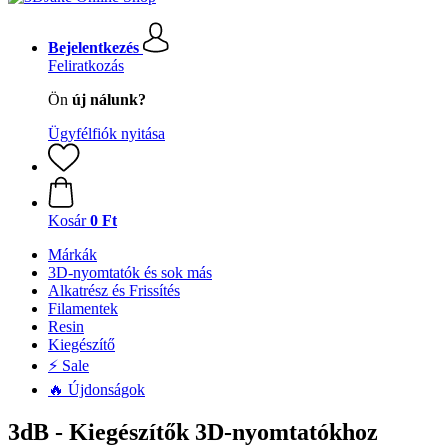
Bejelentkezés
Feliratkozás
Ön
új nálunk?
Ügyfélfiók nyitása
Kosár
0 Ft
Márkák
3D-nyomtatók és sok más
Alkatrész és Frissítés
Filamentek
Resin
Kiegészítő
⚡ Sale
🔥 Újdonságok
3dB - Kiegészítők 3D-nyomtatókhoz