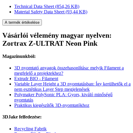
Technical Data Sheet
(854,26 KB)
Material Safety Data Sheet
(93,44 KB)
A termék értékelése
Vásárlói vélemény magyar nyelven:
Zortrax Z-ULTRAT Neon Pink
Magazinunkból:
3D nyomtató anyagok összehasonlítása: melyik Filament a
megfelelő a projektekhez?
Extrudr BIO - Filament
Variable Layer Height a 3D nyomtatásban: Így kerülhetők el a
nem esztétikus Layer Step megjelenések
Polymaker PolySonic PLA: Gyors, kiváló minőségű
nyomtatás
Praktikus kiegészítők 3D-nyomtatókhoz
3DJake felfedezése:
Recycling Fabrik