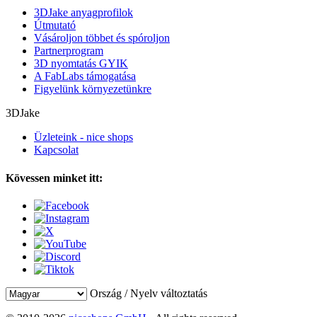
3DJake anyagprofilok
Útmutató
Vásároljon többet és spóroljon
Partnerprogram
3D nyomtatás GYIK
A FabLabs támogatása
Figyelünk környezetünkre
3DJake
Üzleteink - nice shops
Kapcsolat
Kövessen minket itt:
Ország / Nyelv változtatás