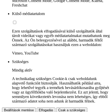
Microsoft Consent Mode, Google Consent Mode, Klarna,
Freshchat
Külső médiatartalom
Ezen szolgáltatások elfogadásával külső szolgáltatók által
tárolt videókat vagy egyéb médiatartalmakat mutathatunk meg
Önnek. Az Ön beleegyezésével az alábbi, harmadik féltől
származó szolgáltatásokat használjuk ezen a weboldalon:
Vimeo, YouTube
Szükséges
Mindig aktív
A technikailag szükséges Cookie-k csak weboldalunk
alapvető funkcióit biztosítják. Használhatók például arra,
hogy lehetővé tegyék a termékek bevásárlókosarába gyűjtését
vagy az ügyfélfiókba való bejelentkezést. Ez azt jelenti, hogy
semmilyen következtetés levonása nem lehetséges, így ebből
származó adatot soha nem adunk át harmadik félnek.
Beállítások mentése
Elfogadás
Csak a szükséges