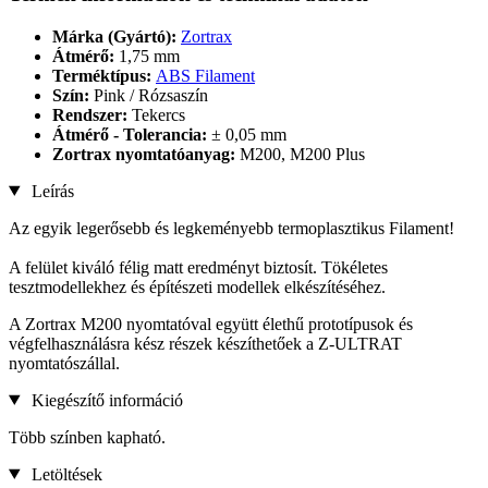
Márka (Gyártó):
Zortrax
Átmérő:
1,75 mm
Terméktípus:
ABS Filament
Szín:
Pink / Rózsaszín
Rendszer:
Tekercs
Átmérő - Tolerancia:
± 0,05 mm
Zortrax nyomtatóanyag:
M200, M200 Plus
Leírás
Az egyik legerősebb és legkeményebb termoplasztikus Filament!
A felület kiváló félig matt eredményt biztosít. Tökéletes
tesztmodellekhez és építészeti modellek elkészítéséhez.
A Zortrax M200 nyomtatóval együtt élethű prototípusok és
végfelhasználásra kész részek készíthetőek a Z-ULTRAT
nyomtatószállal.
Kiegészítő információ
Több színben kapható.
Letöltések