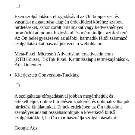
Ezen szolgáltatások elfogadásával az Ön böngészési és
vásárlási magatartása alapján érdeklődési köréhez szabott
hirdetéseket, szponzorált tartalmakat vagy kedvezményes
promóciókat tudunk biztosítani, és mérni tudjuk azok sikerét.
Az Ön beleegyezésével az alábbi, harmadik féltől származó
szolgáltatásokat használjuk ezen a weboldalon:
Meta-Pixel, Microsoft Advertising, creativecdn.com
(RTBHouse), TikTok Pixel, Kattintásalapú termékajánlások,
Ads Defender
Kiterjesztett Conversion-Tracking
A szolgáltatás elfogadásával jobban megérthetjük és
értékelhetjük online hirdetéseink sikerét, és optimalizálhatjuk
hirdetési kínálatunkat. Ennek érdekében az Ön titkosított
személyes adatait összehasonlítjuk a következő külső
szolgáltatókkal, ha Ön már használja szolgáltatásaikat:
Google Ads