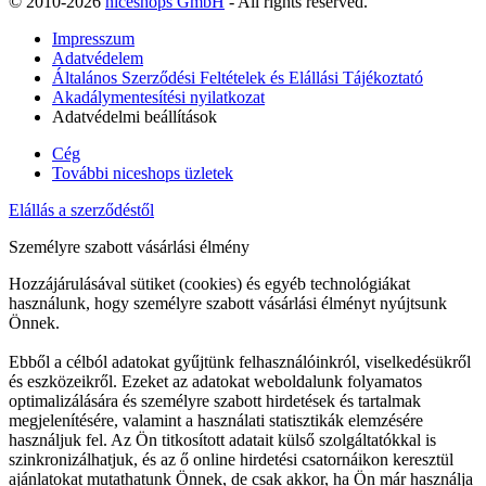
© 2010-2026
niceshops GmbH
- All rights reserved.
Impresszum
Adatvédelem
Általános Szerződési Feltételek és Elállási Tájékoztató
Akadálymentesítési nyilatkozat
Adatvédelmi beállítások
Cég
További niceshops üzletek
Elállás a szerződéstől
Személyre szabott vásárlási élmény
Hozzájárulásával sütiket (cookies) és egyéb technológiákat
használunk, hogy személyre szabott vásárlási élményt nyújtsunk
Önnek.
Ebből a célból adatokat gyűjtünk felhasználóinkról, viselkedésükről
és eszközeikről. Ezeket az adatokat weboldalunk folyamatos
optimalizálására és személyre szabott hirdetések és tartalmak
megjelenítésére, valamint a használati statisztikák elemzésére
használjuk fel. Az Ön titkosított adatait külső szolgáltatókkal is
szinkronizálhatjuk, és az ő online hirdetési csatornáikon keresztül
ajánlatokat mutathatunk Önnek, de csak akkor, ha Ön már használja