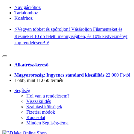
Navigációhoz
Tartalomhoz
Kosárhoz
⚡️Vegyen többet és spóroljon! Vásároljon Filamenteket és
Resineket 10 db feletti mennyiségben, és 10% kedvezményt
kap rendelésére! ⚡️
Alkatrész-kereső
Magyarország: Ingyenes standard kiszállítás
22.000 Ft-tól
Több, mint 11.050 termék
Segítség
Hol van a rendelésem?
Visszaküldés
Szállítási költségek
Fizetési módok
Kapcsolat
Minden Segítség-téma