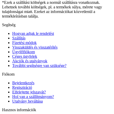
*Ezek a szállítási költségek a normál szállításra vonatkoznak.
Lehetnek további költségek, pl. a termékek súlya, mérete vagy
tulajdonságai miatt. Ezeket az információkat közvetlenül a
termékleírásban találja.
Segítség
Hogyan adjak le rendelést
Szállítás
Fizetési módok
Visszaküldés és visszatérítés
Ügyfélfiókom
Céges ügyfelek
Akciók és utalványok
További segítségre van szüksége?
Fiókom
Bejelentkezés
Regisztráció
Elfelejtette jelszavát?
Hol van a szállítmányom?
Utalvány beváltása
Hasznos információk