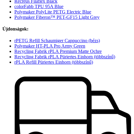
Recreus Filaflex Black
colorFabb TPU 95A Blue
Polymaker PolyLite PETG Electric Blue
Polymaker Fiberon™ PET-GF15 Light Grey
Újdonságok:
rPETG Refill Schaumiger Cappuccino (bézs)
Polymaker HT-PLA Pro Army Green
Recycling Fabrik rPLA Premium Matte Ochre
Recycling Fabrik rPLA Püriertes Einhorn (többszínű)
rPLA Refill Püriertes Einhorn (többszínű)