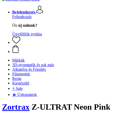
Bejelentkezés
Feliratkozás
Ön
új nálunk?
Ügyfélfiók nyitása
Márkák
3D-nyomtatók és sok más
Alkatrész és Frissítés
Filamentek
Resin
Kiegészítő
⚡ Sale
🔥 Újdonságok
Zortrax
Z-ULTRAT Neon Pink