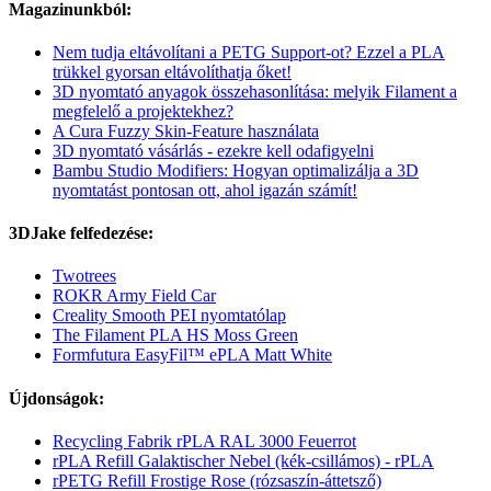
Magazinunkból:
Nem tudja eltávolítani a PETG Support-ot? Ezzel a PLA
trükkel gyorsan eltávolíthatja őket!
3D nyomtató anyagok összehasonlítása: melyik Filament a
megfelelő a projektekhez?
A Cura Fuzzy Skin-Feature használata
3D nyomtató vásárlás - ezekre kell odafigyelni
Bambu Studio Modifiers: Hogyan optimalizálja a 3D
nyomtatást pontosan ott, ahol igazán számít!
3DJake felfedezése:
Twotrees
ROKR Army Field Car
Creality Smooth PEI nyomtatólap
The Filament PLA HS Moss Green
Formfutura EasyFil™ ePLA Matt White
Újdonságok:
Recycling Fabrik rPLA RAL 3000 Feuerrot
rPLA Refill Galaktischer Nebel (kék-csillámos) - rPLA
rPETG Refill Frostige Rose (rózsaszín-áttetsző)