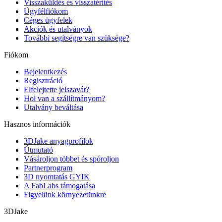
Visszaküldés és visszatérítés
Ügyfélfiókom
Céges ügyfelek
Akciók és utalványok
További segítségre van szüksége?
Fiókom
Bejelentkezés
Regisztráció
Elfelejtette jelszavát?
Hol van a szállítmányom?
Utalvány beváltása
Hasznos információk
3DJake anyagprofilok
Útmutató
Vásároljon többet és spóroljon
Partnerprogram
3D nyomtatás GYIK
A FabLabs támogatása
Figyelünk környezetünkre
3DJake