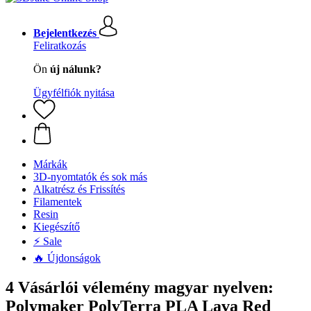
Bejelentkezés
Feliratkozás
Ön
új nálunk?
Ügyfélfiók nyitása
Márkák
3D-nyomtatók és sok más
Alkatrész és Frissítés
Filamentek
Resin
Kiegészítő
⚡ Sale
🔥 Újdonságok
4 Vásárlói vélemény magyar nyelven:
Polymaker PolyTerra PLA Lava Red