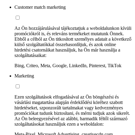
Customer match marketing
Az Ön hozzájárulásával tájékoztatjuk a weboldalunkon kívüli
promóciókról is, és releváns termékeket mutatunk Önnek.
Ebből a célból az Ön titkosított személyes adatait a következő
külső szolgáltatókkal összehasonlítjuk, és azok online
hirdetési csatornáikat használjuk, ha Ön már használja a
szolgáltatásaikat:
Bing, Criteo, Meta, Google, LinkedIn, Pinterest, TikTok
Marketing
Ezen szolgáltatások elfogadásával az Ön böngészési és
vásárlási magatartása alapján érdeklődési köréhez szabott
hirdetéseket, szponzorált tartalmakat vagy kedvezményes
promóciókat tudunk biztosítani, és mérni tudjuk azok sikerét.
Az Ön beleegyezésével az alábbi, harmadik féltől származó
szolgáltatásokat használjuk ezen a weboldalon:
Meta-Pixel, Microsoft Advertising, creativecdn.com