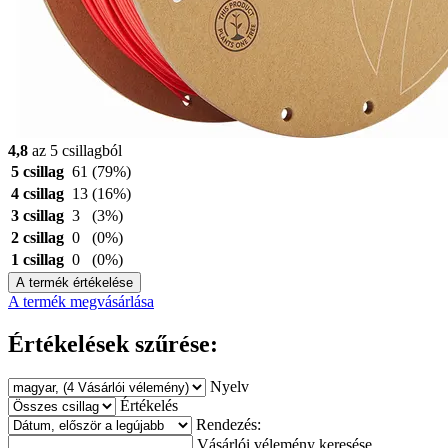
4,8
az 5 csillagból
5 csillag
61
(79%)
4 csillag
13
(16%)
3 csillag
3
(3%)
2 csillag
0
(0%)
1 csillag
0
(0%)
A termék értékelése
A termék megvásárlása
Értékelések szűrése:
Nyelv
Értékelés
Rendezés:
Vásárlói vélemény keresése