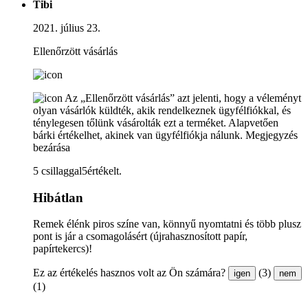
Tibi
2021. július 23.
Ellenőrzött vásárlás
Az „Ellenőrzött vásárlás” azt jelenti, hogy a véleményt
olyan vásárlók küldték, akik rendelkeznek ügyfélfiókkal, és
ténylegesen tőlünk vásárolták ezt a terméket. Alapvetően
bárki értékelhet, akinek van ügyfélfiókja nálunk.
Megjegyzés
bezárása
5 csillaggal5értékelt.
Hibátlan
Remek élénk piros színe van, könnyű nyomtatni és több plusz
pont is jár a csomagolásért (újrahasznosított papír,
papírtekercs)!
Ez az értékelés hasznos volt az Ön számára?
(3)
igen
nem
(1)