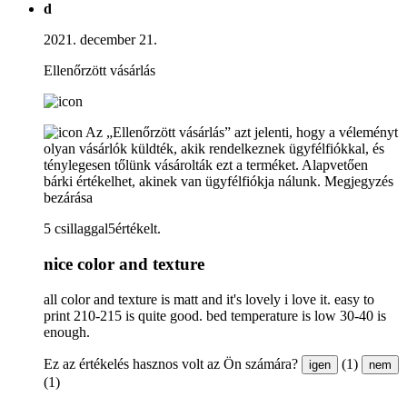
d
2021. december 21.
Ellenőrzött vásárlás
Az „Ellenőrzött vásárlás” azt jelenti, hogy a véleményt
olyan vásárlók küldték, akik rendelkeznek ügyfélfiókkal, és
ténylegesen tőlünk vásárolták ezt a terméket. Alapvetően
bárki értékelhet, akinek van ügyfélfiókja nálunk.
Megjegyzés
bezárása
5 csillaggal5értékelt.
nice color and texture
all color and texture is matt and it's lovely i love it. easy to
print 210-215 is quite good. bed temperature is low 30-40 is
enough.
Ez az értékelés hasznos volt az Ön számára?
(1)
igen
nem
(1)