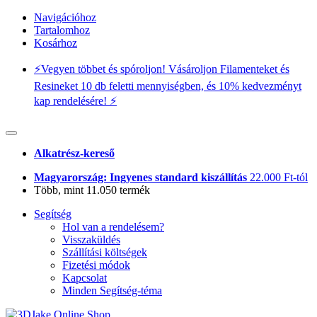
Navigációhoz
Tartalomhoz
Kosárhoz
⚡️Vegyen többet és spóroljon! Vásároljon Filamenteket és
Resineket 10 db feletti mennyiségben, és 10% kedvezményt
kap rendelésére! ⚡️
Alkatrész-kereső
Magyarország: Ingyenes standard kiszállítás
22.000 Ft-tól
Több, mint 11.050 termék
Segítség
Hol van a rendelésem?
Visszaküldés
Szállítási költségek
Fizetési módok
Kapcsolat
Minden Segítség-téma