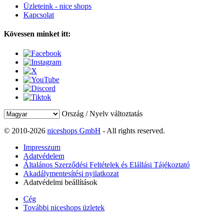
Üzleteink - nice shops
Kapcsolat
Kövessen minket itt:
Ország / Nyelv változtatás
© 2010-2026
niceshops GmbH
- All rights reserved.
Impresszum
Adatvédelem
Általános Szerződési Feltételek és Elállási Tájékoztató
Akadálymentesítési nyilatkozat
Adatvédelmi beállítások
Cég
További niceshops üzletek