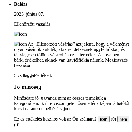
Balázs
2023. június 07.
Ellenőrzött vásárlás
Az „Ellenőrzött vásárlás” azt jelenti, hogy a véleményt
olyan vásárlók küldték, akik rendelkeznek ügyfélfiókkal, és
ténylegesen tőlünk vásárolták ezt a terméket. Alapvetően
bárki értékelhet, akinek van ügyfélfiókja nálunk.
Megjegyzés
bezárása
5 csillaggal4értékelt.
Jó minőség
Minőségre jó, ugyanaz mint az összes termékük a
kategoriában. Színre viszont jelentősen eltér a képen láthatótól
kicsit narancsos beütésű sajnos
Ez az értékelés hasznos volt az Ön számára?
(0)
igen
nem
(0)