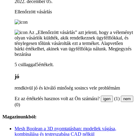
2022. december 05.
Ellenőrzött vásárlás
Az „Ellenőrzött vásárlás” azt jelenti, hogy a véleményt
olyan vásárlók küldték, akik rendelkeznek ügyfélfiókkal, és
ténylegesen tőlünk vásárolták ezt a terméket. Alapvetően
bárki értékelhet, akinek van ügyfélfiókja nálunk.
Megjegyzés
bezárása
5 csillaggal5értékelt.
jó
rendkivül jó és kiváló minőség sosincs vele problémám
Ez az értékelés hasznos volt az Ön számára?
(1)
igen
nem
(0)
Magazinunkból:
Mesh Boolean a 3D nyomtatásban: modellek vágása,
kombinálása és testreszabása CAD nélkül