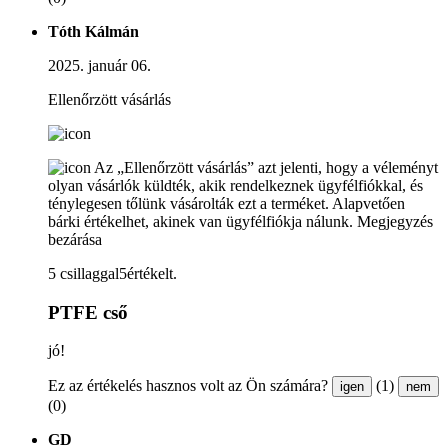
Tóth Kálmán
2025. január 06.
Ellenőrzött vásárlás
Az „Ellenőrzött vásárlás” azt jelenti, hogy a véleményt
olyan vásárlók küldték, akik rendelkeznek ügyfélfiókkal, és
ténylegesen tőlünk vásárolták ezt a terméket. Alapvetően
bárki értékelhet, akinek van ügyfélfiókja nálunk.
Megjegyzés
bezárása
5 csillaggal5értékelt.
PTFE cső
jó!
Ez az értékelés hasznos volt az Ön számára?
(1)
igen
nem
(0)
GD