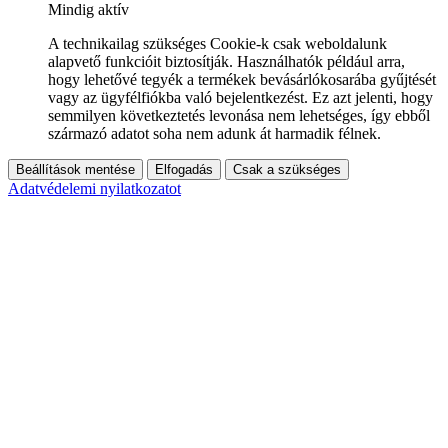
Mindig aktív
A technikailag szükséges Cookie-k csak weboldalunk
alapvető funkcióit biztosítják. Használhatók például arra,
hogy lehetővé tegyék a termékek bevásárlókosarába gyűjtését
vagy az ügyfélfiókba való bejelentkezést. Ez azt jelenti, hogy
semmilyen következtetés levonása nem lehetséges, így ebből
származó adatot soha nem adunk át harmadik félnek.
Beállítások mentése
Elfogadás
Csak a szükséges
Adatvédelemi nyilatkozatot