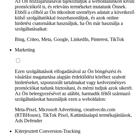
Az Ön hozzájárulásával tájékoztatjuk a weboldalunkon kívüli
promóciókról is, és releváns termékeket mutatunk Önnek.
Ebből a célból az Ön titkosított személyes adatait a következő
külső szolgáltatókkal összehasonlítjuk, és azok online
hirdetési csatornáikat használjuk, ha Ön már használja a
szolgáltatásaikat:
Bing, Criteo, Meta, Google, LinkedIn, Pinterest, TikTok
Marketing
Ezen szolgáltatások elfogadásával az Ön böngészési és
vásárlási magatartása alapján érdeklődési köréhez szabott
hirdetéseket, szponzorált tartalmakat vagy kedvezményes
promóciókat tudunk biztosítani, és mérni tudjuk azok sikerét.
Az Ön beleegyezésével az alábbi, harmadik féltől származó
szolgáltatásokat használjuk ezen a weboldalon:
Meta-Pixel, Microsoft Advertising, creativecdn.com
(RTBHouse), TikTok Pixel, Kattintásalapú termékajánlások,
Ads Defender
Kiterjesztett Conversion-Tracking