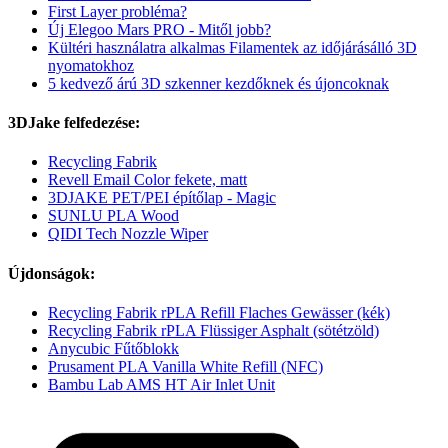
First Layer probléma?
Új Elegoo Mars PRO - Mitől jobb?
Kültéri használatra alkalmas Filamentek az időjárásálló 3D
nyomatokhoz
5 kedvező árú 3D szkenner kezdőknek és újoncoknak
3DJake felfedezése:
Recycling Fabrik
Revell Email Color fekete, matt
3DJAKE PET/PEI építőlap - Magic
SUNLU PLA Wood
QIDI Tech Nozzle Wiper
Újdonságok:
Recycling Fabrik rPLA Refill Flaches Gewässer (kék)
Recycling Fabrik rPLA Flüssiger Asphalt (sötétzöld)
Anycubic Fűtőblokk
Prusament PLA Vanilla White Refill (NFC)
Bambu Lab AMS HT Air Inlet Unit