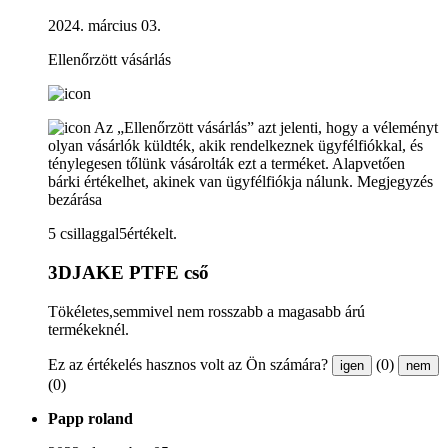
2024. március 03.
Ellenőrzött vásárlás
Az „Ellenőrzött vásárlás” azt jelenti, hogy a véleményt
olyan vásárlók küldték, akik rendelkeznek ügyfélfiókkal, és
ténylegesen tőlünk vásárolták ezt a terméket. Alapvetően
bárki értékelhet, akinek van ügyfélfiókja nálunk.
Megjegyzés
bezárása
5 csillaggal5értékelt.
3DJAKE PTFE cső
Tökéletes,semmivel nem rosszabb a magasabb árú
termékeknél.
Ez az értékelés hasznos volt az Ön számára?
(0)
igen
nem
(0)
Papp roland