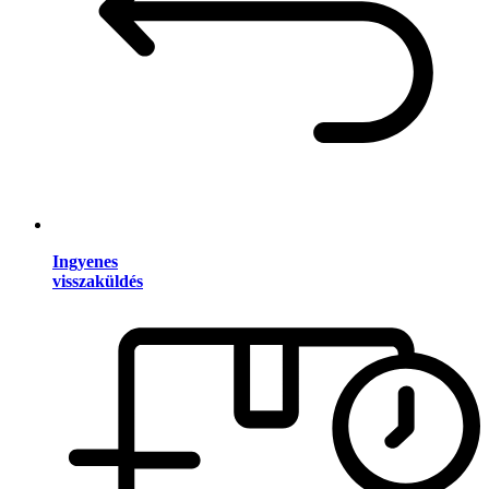
Ingyenes
visszaküldés