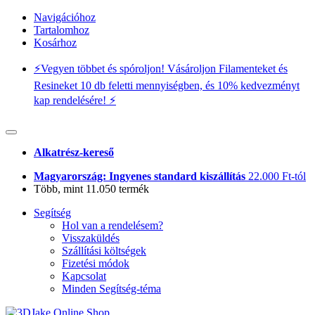
Navigációhoz
Tartalomhoz
Kosárhoz
⚡️Vegyen többet és spóroljon! Vásároljon Filamenteket és
Resineket 10 db feletti mennyiségben, és 10% kedvezményt
kap rendelésére! ⚡️
Alkatrész-kereső
Magyarország: Ingyenes standard kiszállítás
22.000 Ft-tól
Több, mint 11.050 termék
Segítség
Hol van a rendelésem?
Visszaküldés
Szállítási költségek
Fizetési módok
Kapcsolat
Minden Segítség-téma