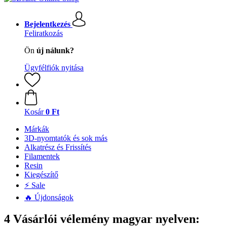
Bejelentkezés
Feliratkozás
Ön
új nálunk?
Ügyfélfiók nyitása
Kosár
0 Ft
Márkák
3D-nyomtatók és sok más
Alkatrész és Frissítés
Filamentek
Resin
Kiegészítő
⚡ Sale
🔥 Újdonságok
4 Vásárlói vélemény magyar nyelven: