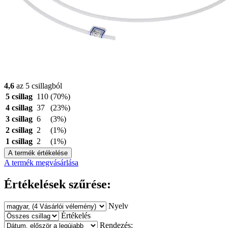
4,6
az 5 csillagból
5 csillag
110
(70%)
4 csillag
37
(23%)
3 csillag
6
(3%)
2 csillag
2
(1%)
1 csillag
2
(1%)
A termék értékelése
A termék megvásárlása
Értékelések szűrése:
Nyelv
Értékelés
Rendezés: