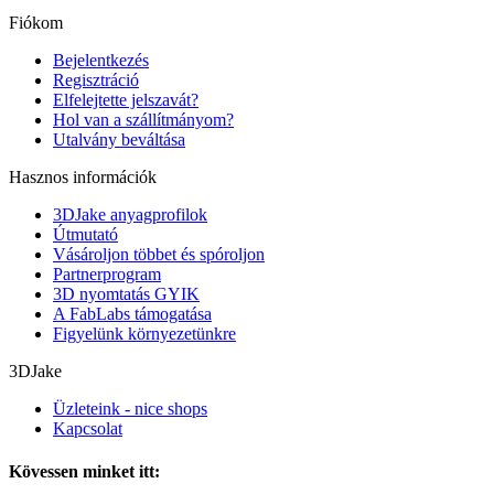
Fiókom
Bejelentkezés
Regisztráció
Elfelejtette jelszavát?
Hol van a szállítmányom?
Utalvány beváltása
Hasznos információk
3DJake anyagprofilok
Útmutató
Vásároljon többet és spóroljon
Partnerprogram
3D nyomtatás GYIK
A FabLabs támogatása
Figyelünk környezetünkre
3DJake
Üzleteink - nice shops
Kapcsolat
Kövessen minket itt: