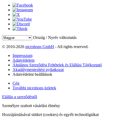
Ország / Nyelv változtatás
© 2010-2026
niceshops GmbH
- All rights reserved.
Impresszum
Adatvédelem
Általános Szerződési Feltételek és Elállási Tájékoztató
Akadálymentesítési nyilatkozat
Adatvédelmi beállítások
Cég
További niceshops üzletek
Elállás a szerződéstől
Személyre szabott vásárlási élmény
Hozzájárulásával sütiket (cookies) és egyéb technológiákat