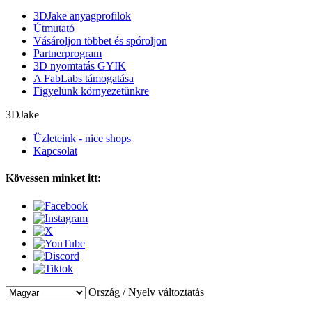
3DJake anyagprofilok
Útmutató
Vásároljon többet és spóroljon
Partnerprogram
3D nyomtatás GYIK
A FabLabs támogatása
Figyelünk környezetünkre
3DJake
Üzleteink - nice shops
Kapcsolat
Kövessen minket itt:
Ország / Nyelv változtatás