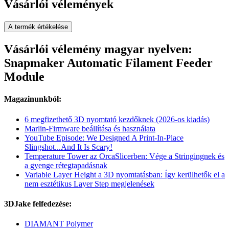
Vásárlói vélemények
A termék értékelése
Vásárlói vélemény magyar nyelven:
Snapmaker Automatic Filament Feeder
Module
Magazinunkból:
6 megfizethető 3D nyomtató kezdőknek (2026-os kiadás)
Marlin-Firmware beállítása és használata
YouTube Episode: We Designed A Print-In-Place
Slingshot...And It Is Scary!
Temperature Tower az OrcaSlicerben: Vége a Stringingnek és
a gyenge rétegtapadásnak
Variable Layer Height a 3D nyomtatásban: Így kerülhetők el a
nem esztétikus Layer Step megjelenések
3DJake felfedezése:
DIAMANT Polymer