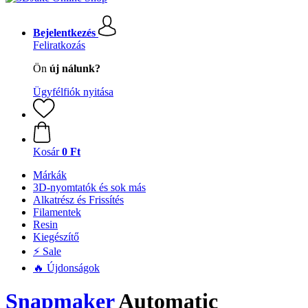
Bejelentkezés
Feliratkozás
Ön
új nálunk?
Ügyfélfiók nyitása
Kosár
0 Ft
Márkák
3D-nyomtatók és sok más
Alkatrész és Frissítés
Filamentek
Resin
Kiegészítő
⚡ Sale
🔥 Újdonságok
Snapmaker
Automatic