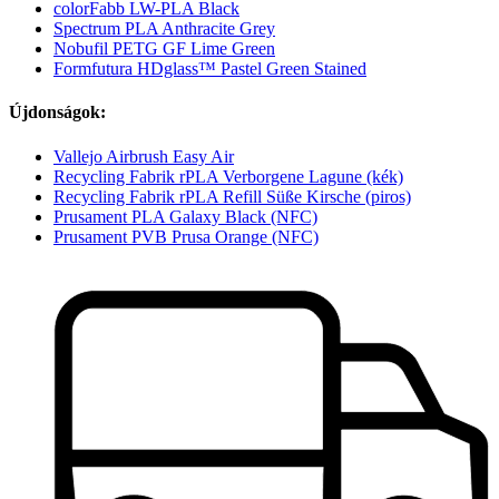
colorFabb LW-PLA Black
Spectrum PLA Anthracite Grey
Nobufil PETG GF Lime Green
Formfutura HDglass™ Pastel Green Stained
Újdonságok:
Vallejo Airbrush Easy Air
Recycling Fabrik rPLA Verborgene Lagune (kék)
Recycling Fabrik rPLA Refill Süße Kirsche (piros)
Prusament PLA Galaxy Black (NFC)
Prusament PVB Prusa Orange (NFC)