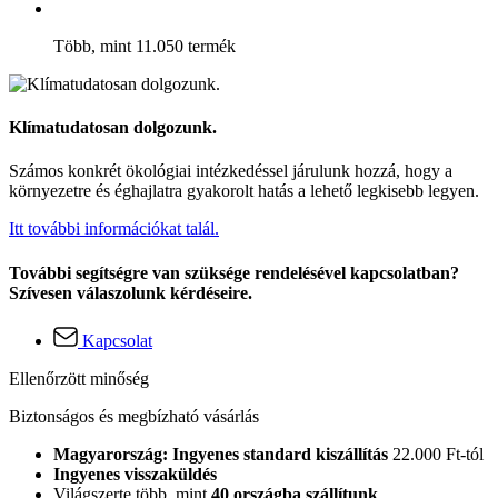
Több, mint 11.050 termék
Klímatudatosan dolgozunk.
Számos konkrét ökológiai intézkedéssel járulunk hozzá, hogy a
környezetre és éghajlatra gyakorolt hatás a lehető legkisebb legyen.
Itt további információkat talál.
További segítségre van szüksége rendelésével kapcsolatban?
Szívesen válaszolunk kérdéseire.
Kapcsolat
Ellenőrzött minőség
Biztonságos és megbízható vásárlás
Magyarország: Ingyenes standard kiszállítás
22.000 Ft-tól
Ingyenes visszaküldés
Világszerte több, mint
40 országba szállítunk