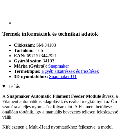
Termék információk és technikai adatok
Cikkszám:
SM-34103
Tartalom:
1 db
EAN:
6971573442921
Gyártói szám:
34103
Márka (Gyártó):
Snapmaker
Terméktípus:
Egyéb alkatrészek és frissítések
3D nyomtatóhoz:
Snapmaker U1
Leírás
A
Snapmaker Automatic Filament Feeder Module
átveszi a
Filament automatikus adagolását, és ezáltal megkönnyíti az Ön
számára a teljes nyomtatási folyamatot. A Filament betöltése
önállóan történik, így a manuális bevezetés teljesen feleslegessé
válik.
Kifejezetten a Multi-Head nyomtatókhoz fejlesztve, a modul