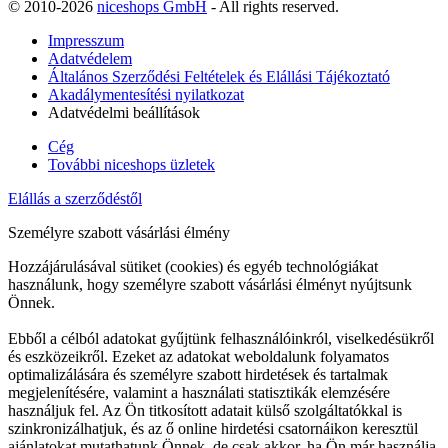
© 2010-2026
niceshops GmbH
- All rights reserved.
Impresszum
Adatvédelem
Általános Szerződési Feltételek és Elállási Tájékoztató
Akadálymentesítési nyilatkozat
Adatvédelmi beállítások
Cég
További niceshops üzletek
Elállás a szerződéstől
Személyre szabott vásárlási élmény
Hozzájárulásával sütiket (cookies) és egyéb technológiákat
használunk, hogy személyre szabott vásárlási élményt nyújtsunk
Önnek.
Ebből a célból adatokat gyűjtünk felhasználóinkról, viselkedésükről
és eszközeikről. Ezeket az adatokat weboldalunk folyamatos
optimalizálására és személyre szabott hirdetések és tartalmak
megjelenítésére, valamint a használati statisztikák elemzésére
használjuk fel. Az Ön titkosított adatait külső szolgáltatókkal is
szinkronizálhatjuk, és az ő online hirdetési csatornáikon keresztül
ajánlatokat mutathatunk Önnek, de csak akkor, ha Ön már használja