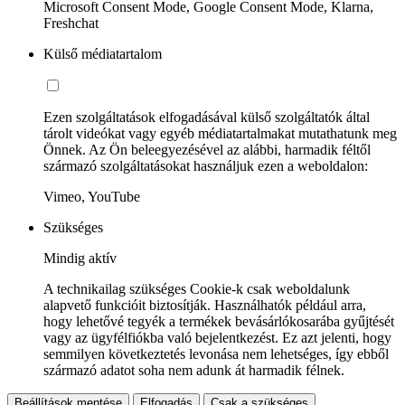
Microsoft Consent Mode, Google Consent Mode, Klarna,
Freshchat
Külső médiatartalom
Ezen szolgáltatások elfogadásával külső szolgáltatók által
tárolt videókat vagy egyéb médiatartalmakat mutathatunk meg
Önnek. Az Ön beleegyezésével az alábbi, harmadik féltől
származó szolgáltatásokat használjuk ezen a weboldalon:
Vimeo, YouTube
Szükséges
Mindig aktív
A technikailag szükséges Cookie-k csak weboldalunk
alapvető funkcióit biztosítják. Használhatók például arra,
hogy lehetővé tegyék a termékek bevásárlókosarába gyűjtését
vagy az ügyfélfiókba való bejelentkezést. Ez azt jelenti, hogy
semmilyen következtetés levonása nem lehetséges, így ebből
származó adatot soha nem adunk át harmadik félnek.
Beállítások mentése
Elfogadás
Csak a szükséges