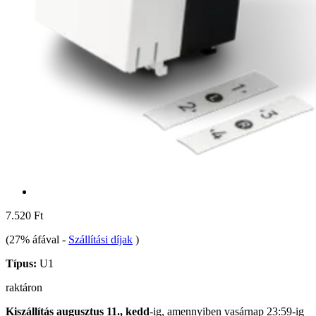
7.520 Ft
(27% áfával
-
Szállítási díjak
)
Típus:
U1
raktáron
Kiszállítás augusztus 11., kedd
-ig, amennyiben
vasárnap 23:59-ig