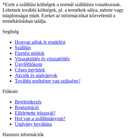
*Ezek a szállítási költségek a normál szállításra vonatkoznak.
Lehetnek további költségek, pl. a termékek súlya, mérete vagy
tulajdonságai miatt. Ezeket az információkat közvetlenül a
termékleírásban találja.
Segítség
Hogyan adjak le rendelést
Szállítás
Fizetési módok
Visszaküldés és visszatérítés
Ügyfélfiókom
Céges ügyfelek
Akciók és utalványok
További segítségre van szüksége?
Fiókom
Bejelentkezés
Regisztráció
Elfelejtette jelszavát?
Hol van a szállítmányom?
Utalvány beváltása
Hasznos információk