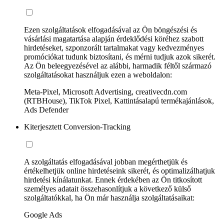
Ezen szolgáltatások elfogadásával az Ön böngészési és
vásárlási magatartása alapján érdeklődési köréhez szabott
hirdetéseket, szponzorált tartalmakat vagy kedvezményes
promóciókat tudunk biztosítani, és mérni tudjuk azok sikerét.
Az Ön beleegyezésével az alábbi, harmadik féltől származó
szolgáltatásokat használjuk ezen a weboldalon:
Meta-Pixel, Microsoft Advertising, creativecdn.com
(RTBHouse), TikTok Pixel, Kattintásalapú termékajánlások,
Ads Defender
Kiterjesztett Conversion-Tracking
A szolgáltatás elfogadásával jobban megérthetjük és
értékelhetjük online hirdetéseink sikerét, és optimalizálhatjuk
hirdetési kínálatunkat. Ennek érdekében az Ön titkosított
személyes adatait összehasonlítjuk a következő külső
szolgáltatókkal, ha Ön már használja szolgáltatásaikat:
Google Ads