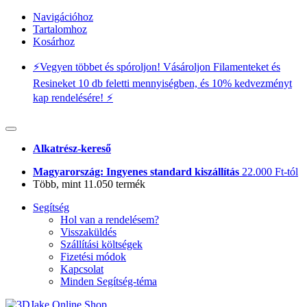
Navigációhoz
Tartalomhoz
Kosárhoz
⚡️Vegyen többet és spóroljon! Vásároljon Filamenteket és
Resineket 10 db feletti mennyiségben, és 10% kedvezményt
kap rendelésére! ⚡️
Alkatrész-kereső
Magyarország: Ingyenes standard kiszállítás
22.000 Ft-tól
Több, mint 11.050 termék
Segítség
Hol van a rendelésem?
Visszaküldés
Szállítási költségek
Fizetési módok
Kapcsolat
Minden Segítség-téma