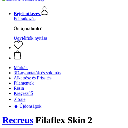
Bejelentkezés
Feliratkozás
Ön
új nálunk?
Ügyfélfiók nyitása
Márkák
3D-nyomtatók és sok más
Alkatrész és Frissítés
Filamentek
Resin
Kiegészítő
⚡ Sale
🔥 Újdonságok
Recreus
Filaflex Skin 2