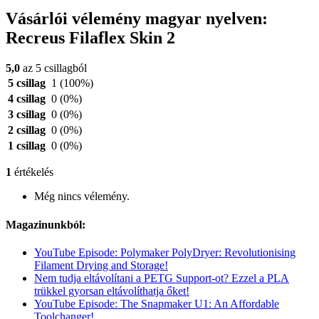
Vásárlói vélemény magyar nyelven:
Recreus Filaflex Skin 2
5,0
az 5 csillagból
5 csillag
1
(100%)
4 csillag
0
(0%)
3 csillag
0
(0%)
2 csillag
0
(0%)
1 csillag
0
(0%)
1
értékelés
Még nincs vélemény.
Magazinunkból:
YouTube Episode: Polymaker PolyDryer: Revolutionising
Filament Drying and Storage!
Nem tudja eltávolítani a PETG Support-ot? Ezzel a PLA
trükkel gyorsan eltávolíthatja őket!
YouTube Episode: The Snapmaker U1: An Affordable
Toolchanger!