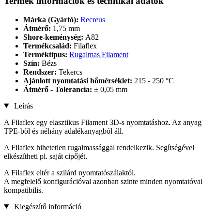
Termék információk és technikai adatok
Márka (Gyártó):
Recreus
Átmérő:
1,75 mm
Shore-keménység:
A82
Termékcsalád:
Filaflex
Terméktípus:
Rugalmas Filament
Szín:
Bézs
Rendszer:
Tekercs
Ajánlott nyomtatási hőmérséklet:
215 - 250 °C
Átmérő - Tolerancia:
± 0,05 mm
Leírás
A Filaflex egy elasztikus Filament 3D-s nyomtatáshoz. Az anyag
TPE-ből és néhány adalékanyagból áll.
A Filaflex hihetetlen rugalmassággal rendelkezik. Segítségével
elkészítheti pl. saját cipőjét.
A Filaflex eltér a szilárd nyomtatószálaktól.
A megfelelő konfigurációval azonban szinte minden nyomtatóval
kompatibilis.
Kiegészítő információ