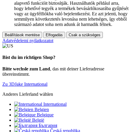
alapvető funkcióit biztosítják. Használhatók például arra,
hogy lehetővé tegyék a termékek bevásárlókosarába gyűjtését
vagy az ügyfélfiókba való bejelentkezést. Ez azt jelenti, hogy
semmilyen következtetés levonása nem lehetséges, így ebből
származó adatot soha nem adunk át harmadik félnek.
Beállítások mentése
Elfogadás
Csak a szükséges
Adatvédelemi nyilatkozatot
Bist du im richtigen Shop?
Bitte wechsle zum Land
, das mit deiner Lieferadresse
übereinstimmt.
Zu 3DJake International
Anderes Lieferland wählen
International
Belgien
Belgique
België
България
Česká republika