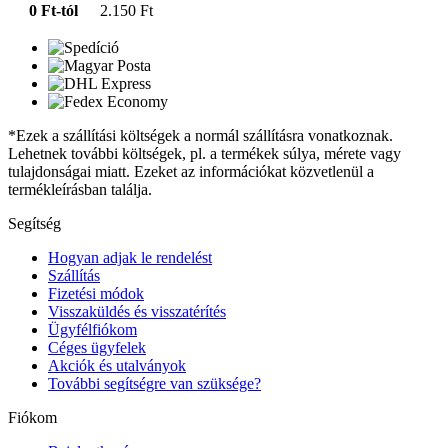
0 Ft-tól
2.150 Ft
*Ezek a szállítási költségek a normál szállításra vonatkoznak.
Lehetnek további költségek, pl. a termékek súlya, mérete vagy
tulajdonságai miatt. Ezeket az információkat közvetlenül a
termékleírásban találja.
Segítség
Hogyan adjak le rendelést
Szállítás
Fizetési módok
Visszaküldés és visszatérítés
Ügyfélfiókom
Céges ügyfelek
Akciók és utalványok
További segítségre van szüksége?
Fiókom