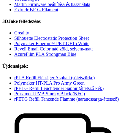
Marlin-Firmware beállítása és használata
Extrudr BIO - Filament
3DJake felfedezése:
Creality
Silhouette Electrostatic Protection Sheet
Polymaker Fiberon™ PET-GF15 White
Revell Email Color nád zöld, selyem-matt
AzureFilm PLA Strongman Blue
Újdonságok:
rPLA Refill Flüssiger Asphalt (sötétszürke)
Polymaker HT-PLA Pro Army Green
rPETG Refill Leuchtender Saphir (áttetsző kék)
Prusament PVB Smoky Black (NFC)
rPETG Refill Tanzende Flamme (narancssárga-áttetsző)