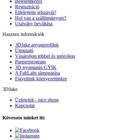
Bejelentkezés
Regisztráció
Elfelejtette jelszavát?
Hol van a szállítmányom?
Utalvány beváltása
Hasznos információk
3DJake anyagprofilok
Útmutató
Vásároljon többet és spóroljon
Partnerprogram
3D nyomtatás GYIK
A FabLabs támogatása
Figyelünk környezetünkre
3DJake
Üzleteink - nice shops
Kapcsolat
Kövessen minket itt: