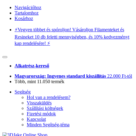
Navigációhoz
Tartalomhoz
Kosárhoz
⚡️Vegyen többet és spóroljon! Vásároljon Filamenteket és
Resineket 10 db feletti mennyiségben, és 10% kedvezményt
kap rendelésére! ⚡️
Alkatrész-kereső
Magyarország: Ingyenes standard kiszállítás
22.000 Ft-tól
Több, mint 11.050 termék
Segítség
Hol van a rendelésem?
Visszaküldés
Szállítási költségek
Fizetési módok
Kapcsolat
Minden Segítség-téma