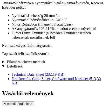
Javaslatok bármilyen nyomtatóval való alkalmazás esetén, Recreus
Extruder nélkül:
Nyomtatási sebesség 20 mm / s
Nyomtatádi hőmérséklet kb. 240 ° C
Nincs Retraction (Filament visszahúzás)
Az anyagáramlás 105-115% -ra adott esetben növelhető
Direct Drive Extruder (a Bowden Extruder esetében
nehézségek merülhetnek fel)
Nem szükséges fűtött tárgyasztal.
Tapasztalt felhasználók számára.
Filament-tekercs méretek
Letöltések
Technical Data Sheet
(232,19 KB)
Druckprofile Cura, Slicer, Craftware und Kisslicer
(513,30
KB)
Vásárlói vélemények
A termék értékelése