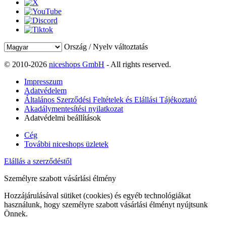
Ország / Nyelv változtatás
© 2010-2026
niceshops GmbH
- All rights reserved.
Impresszum
Adatvédelem
Általános Szerződési Feltételek és Elállási Tájékoztató
Akadálymentesítési nyilatkozat
Adatvédelmi beállítások
Cég
További niceshops üzletek
Elállás a szerződéstől
Személyre szabott vásárlási élmény
Hozzájárulásával sütiket (cookies) és egyéb technológiákat
használunk, hogy személyre szabott vásárlási élményt nyújtsunk
Önnek.