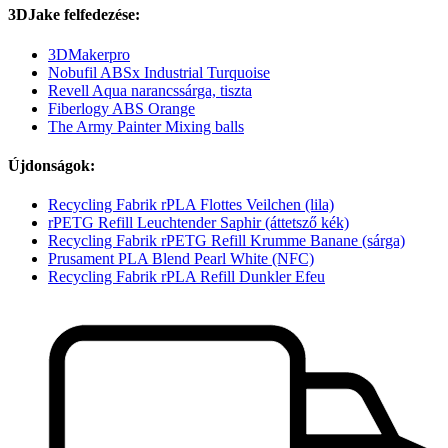
3DJake felfedezése:
3DMakerpro
Nobufil ABSx Industrial Turquoise
Revell Aqua narancssárga, tiszta
Fiberlogy ABS Orange
The Army Painter Mixing balls
Újdonságok:
Recycling Fabrik rPLA Flottes Veilchen (lila)
rPETG Refill Leuchtender Saphir (áttetsző kék)
Recycling Fabrik rPETG Refill Krumme Banane (sárga)
Prusament PLA Blend Pearl White (NFC)
Recycling Fabrik rPLA Refill Dunkler Efeu