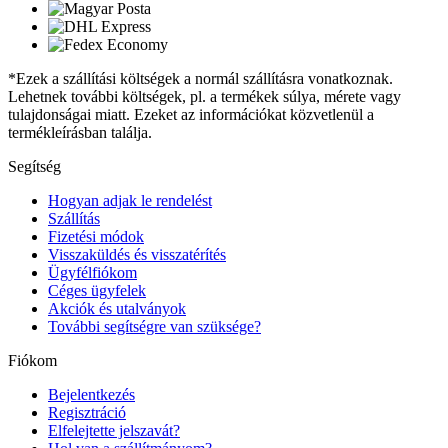
*Ezek a szállítási költségek a normál szállításra vonatkoznak.
Lehetnek további költségek, pl. a termékek súlya, mérete vagy
tulajdonságai miatt. Ezeket az információkat közvetlenül a
termékleírásban találja.
Segítség
Hogyan adjak le rendelést
Szállítás
Fizetési módok
Visszaküldés és visszatérítés
Ügyfélfiókom
Céges ügyfelek
Akciók és utalványok
További segítségre van szüksége?
Fiókom
Bejelentkezés
Regisztráció
Elfelejtette jelszavát?