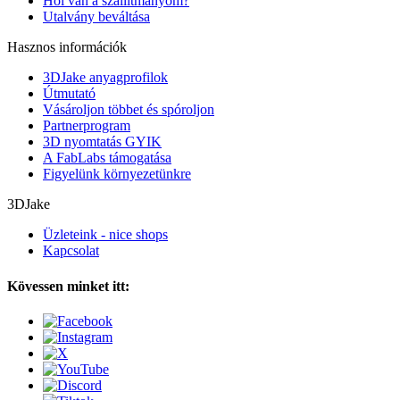
Hol van a szállítmányom?
Utalvány beváltása
Hasznos információk
3DJake anyagprofilok
Útmutató
Vásároljon többet és spóroljon
Partnerprogram
3D nyomtatás GYIK
A FabLabs támogatása
Figyelünk környezetünkre
3DJake
Üzleteink - nice shops
Kapcsolat
Kövessen minket itt: