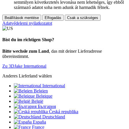
semmilyen következtetés levonása nem lehetséges, így ebből
származó adatot soha nem adunk át harmadik félnek.
Beállítások mentése
Elfogadás
Csak a szükséges
Adatvédelemi nyilatkozatot
Bist du im richtigen Shop?
Bitte wechsle zum Land
, das mit deiner Lieferadresse
übereinstimmt.
Zu 3DJake International
Anderes Lieferland wählen
International
Belgien
Belgique
België
България
Česká republika
Deutschland
España
France