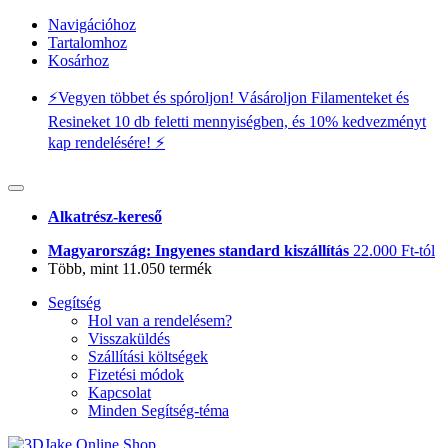
Navigációhoz
Tartalomhoz
Kosárhoz
⚡️Vegyen többet és spóroljon! Vásároljon Filamenteket és
Resineket 10 db feletti mennyiségben, és 10% kedvezményt
kap rendelésére! ⚡️
Alkatrész-kereső
Magyarország: Ingyenes standard kiszállítás
22.000 Ft-tól
Több, mint 11.050 termék
Segítség
Hol van a rendelésem?
Visszaküldés
Szállítási költségek
Fizetési módok
Kapcsolat
Minden Segítség-téma