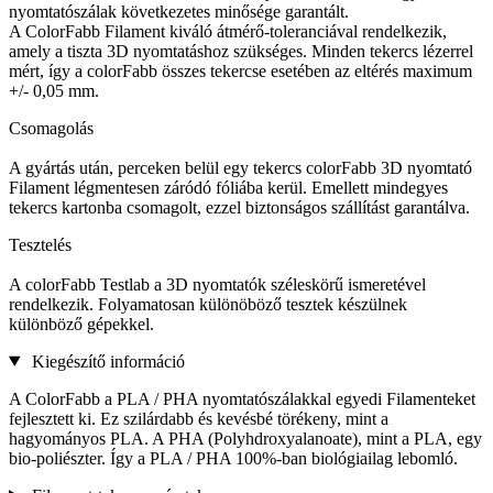
nyomtatószálak következetes minősége garantált.
A ColorFabb Filament kiváló átmérő-toleranciával rendelkezik,
amely a tiszta 3D nyomtatáshoz szükséges. Minden tekercs lézerrel
mért, így a colorFabb összes tekercse esetében az eltérés maximum
+/- 0,05 mm.
Csomagolás
A gyártás után, perceken belül egy tekercs colorFabb 3D nyomtató
Filament légmentesen záródó fóliába kerül. Emellett mindegyes
tekercs kartonba csomagolt, ezzel biztonságos szállítást garantálva.
Tesztelés
A colorFabb Testlab a 3D nyomtatók széleskörű ismeretével
rendelkezik. Folyamatosan különöböző tesztek készülnek
különböző gépekkel.
Kiegészítő információ
A ColorFabb a PLA / PHA nyomtatószálakkal egyedi Filamenteket
fejlesztett ki. Ez szilárdabb és kevésbé törékeny, mint a
hagyományos PLA. A PHA (Polyhdroxyalanoate), mint a PLA, egy
bio-poliészter. Így a PLA / PHA 100%-ban biológiailag lebomló.