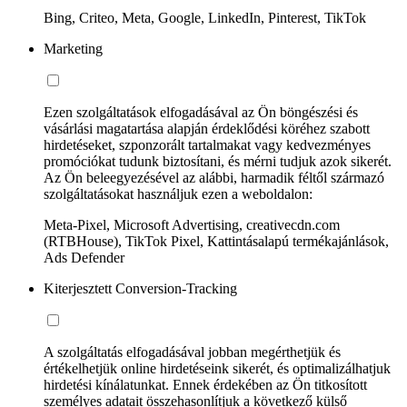
Bing, Criteo, Meta, Google, LinkedIn, Pinterest, TikTok
Marketing
Ezen szolgáltatások elfogadásával az Ön böngészési és
vásárlási magatartása alapján érdeklődési köréhez szabott
hirdetéseket, szponzorált tartalmakat vagy kedvezményes
promóciókat tudunk biztosítani, és mérni tudjuk azok sikerét.
Az Ön beleegyezésével az alábbi, harmadik féltől származó
szolgáltatásokat használjuk ezen a weboldalon:
Meta-Pixel, Microsoft Advertising, creativecdn.com
(RTBHouse), TikTok Pixel, Kattintásalapú termékajánlások,
Ads Defender
Kiterjesztett Conversion-Tracking
A szolgáltatás elfogadásával jobban megérthetjük és
értékelhetjük online hirdetéseink sikerét, és optimalizálhatjuk
hirdetési kínálatunkat. Ennek érdekében az Ön titkosított
személyes adatait összehasonlítjuk a következő külső