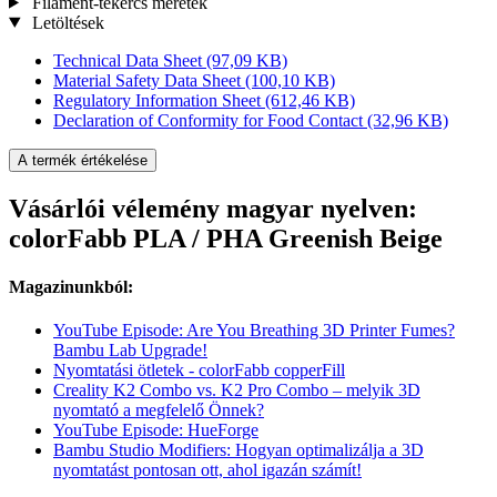
Filament-tekercs méretek
Letöltések
Technical Data Sheet
(97,09 KB)
Material Safety Data Sheet
(100,10 KB)
Regulatory Information Sheet
(612,46 KB)
Declaration of Conformity for Food Contact
(32,96 KB)
A termék értékelése
Vásárlói vélemény magyar nyelven:
colorFabb PLA / PHA Greenish Beige
Magazinunkból:
YouTube Episode: Are You Breathing 3D Printer Fumes?
Bambu Lab Upgrade!
Nyomtatási ötletek - colorFabb copperFill
Creality K2 Combo vs. K2 Pro Combo – melyik 3D
nyomtató a megfelelő Önnek?
YouTube Episode: HueForge
Bambu Studio Modifiers: Hogyan optimalizálja a 3D
nyomtatást pontosan ott, ahol igazán számít!