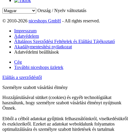
Ország / Nyelv változtatás
© 2010-2026
niceshops GmbH
- All rights reserved.
Impresszum
Adatvédelem
Általános Szerződési Feltételek és Elállási Tájékoztató
Akadálymentesítési nyilatkozat
Adatvédelmi beállítások
Cég
További niceshops üzletek
Elállás a szerződéstől
Személyre szabott vásárlási élmény
Hozzájárulásával sütiket (cookies) és egyéb technológiákat
használunk, hogy személyre szabott vásárlási élményt nyújtsunk
Önnek.
Ebből a célból adatokat gyűjtünk felhasználóinkról, viselkedésükről
és eszközeikről. Ezeket az adatokat weboldalunk folyamatos
optimalizálására és személyre szabott hirdetések és tartalmak