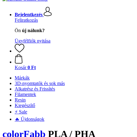
Bejelentkezés
Feliratkozás
Ön
új nálunk?
Ügyfélfiók nyitása
Kosár
0 Ft
Márkák
3D-nyomtatók és sok más
Alkatrész és Frissítés
Filamentek
Resin
Kiegészítő
⚡ Sale
🔥 Újdonságok
colorFabb
PLA / PHA