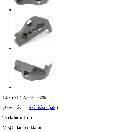
1.686 Ft
4.220 Ft
-60%
(27% áfával
-
Szállítási díjak
)
Tartalom:
1 db
Még 5 darab raktáron