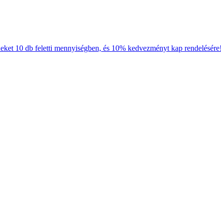
neket 10 db feletti mennyiségben, és 10% kedvezményt kap rendelésére!