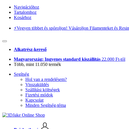
Navigációhoz
Tartalomhoz
Kosárhoz
⚡️Vegyen többet és spóroljon! Vásároljon Filamenteket és Resi
Alkatrész-kereső
Magyarország: Ingyenes standard kiszállítás
22.000 Ft-tól
Több, mint 11.050 termék
Segítség
Hol van a rendelésem?
Visszaküldés
Szállítási költségek
Fizetési módok
Kapcsolat
Minden Segítség-téma