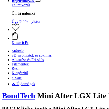
Bejelentkezés
Feliratkozás
Ön
új nálunk?
Ügyfélfiók nyitása
Kosár
0 Ft
Márkák
3D-nyomtatók és sok más
Alkatrész és Frissítés
Filamentek
Resin
Kiegészítő
⚡ Sale
🔥 Újdonságok
BondTech
Mini After LGX Lite
PA12 Klicky tartó a Mini After LGX Lite