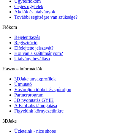
Ügyfélfiókom
Céges ügyfelek
Akciók és utalványok
További segítségre van szüksége?
Fiókom
Bejelentkezés
Regisztráció
Elfelejtette jelszavát?
Hol van a szállítmányom?
Utalvány beváltása
Hasznos információk
3DJake anyagprofilok
Útmutató
Vásároljon többet és spóroljon
Partnerprogram
3D nyomtatás GYIK
A FabLabs támogatása
Figyelünk környezetünkre
3DJake
Üzleteink - nice shops