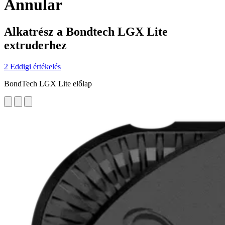
Annular
Alkatrész a Bondtech LGX Lite
extruderhez
2 Eddigi értékelés
BondTech LGX Lite előlap