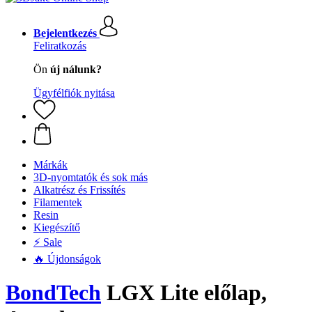
Bejelentkezés
Feliratkozás
Ön
új nálunk?
Ügyfélfiók nyitása
Márkák
3D-nyomtatók és sok más
Alkatrész és Frissítés
Filamentek
Resin
Kiegészítő
⚡ Sale
🔥 Újdonságok
BondTech
LGX Lite előlap,