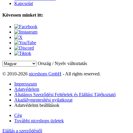
Kapcsolat
Kövessen minket itt:
Ország / Nyelv változtatás
© 2010-2026
niceshops GmbH
- All rights reserved.
Impresszum
Adatvédelem
Általános Szerződési Feltételek és Elállási Tájékoztató
Akadálymentesítési nyilatkozat
Adatvédelmi beállítások
Cég
További niceshops üzletek
Elállás a szerződéstől