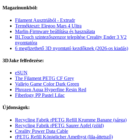
Magazinunkból:
Filament Ausztriából - Extrudr
Termékteszt: Elegoo Mars 4 Ultra
Marlin-Firmware beállítása és használata
BLTouch szintezőszenzor telepítése Creality Ender 3 V2
nyomtatóra
6 megfizethető 3D nyomtató kezdőknek (2026-os kiadás)
3DJake felfedezése:
eSUN
The Filament PETG CF Grey
Vallejo Game Color Dark Green
Phrozen Aqua Hyperfine Resin Red
Fiberlogy PP Pastel Lilac
Újdonságok:
Recycling Fabrik rPETG Refill Krumme Banane (sárga)
Recycling Fabrik rPETG Saurer Apfel (zöld)
Creality Power Data Cable
rPETG Refill Königlicher Amethyst (lila-áttetsző)