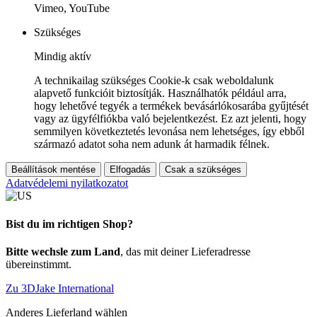
Vimeo, YouTube
Szükséges
Mindig aktív
A technikailag szükséges Cookie-k csak weboldalunk
alapvető funkcióit biztosítják. Használhatók például arra,
hogy lehetővé tegyék a termékek bevásárlókosarába gyűjtését
vagy az ügyfélfiókba való bejelentkezést. Ez azt jelenti, hogy
semmilyen következtetés levonása nem lehetséges, így ebből
származó adatot soha nem adunk át harmadik félnek.
Beállítások mentése
Elfogadás
Csak a szükséges
Adatvédelemi nyilatkozatot
Bist du im richtigen Shop?
Bitte wechsle zum Land
, das mit deiner Lieferadresse
übereinstimmt.
Zu 3DJake International
Anderes Lieferland wählen