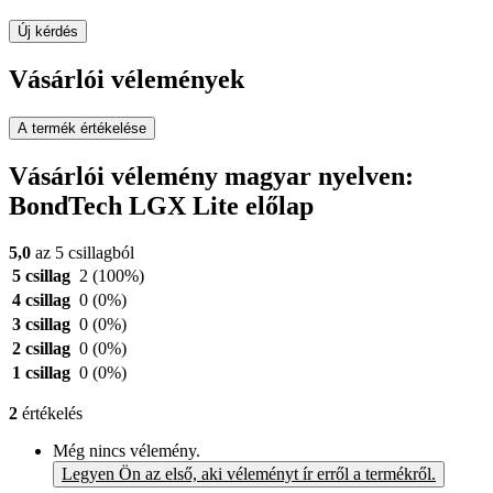
Új kérdés
Vásárlói vélemények
A termék értékelése
Vásárlói vélemény magyar nyelven:
BondTech LGX Lite előlap
5,0
az 5 csillagból
5 csillag
2
(100%)
4 csillag
0
(0%)
3 csillag
0
(0%)
2 csillag
0
(0%)
1 csillag
0
(0%)
2
értékelés
Még nincs vélemény.
Legyen Ön az első, aki véleményt ír erről a termékről.