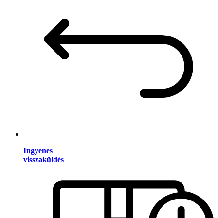
Ingyenes
visszaküldés