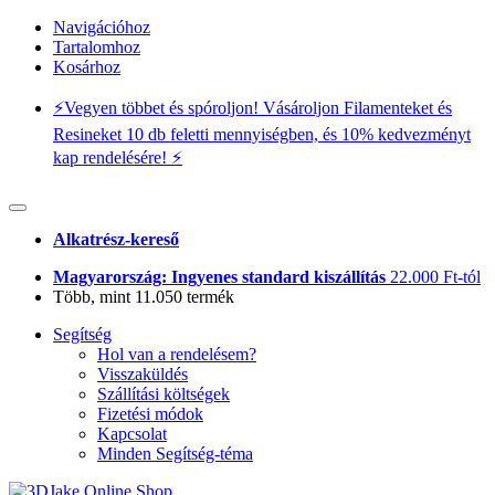
Navigációhoz
Tartalomhoz
Kosárhoz
⚡️Vegyen többet és spóroljon! Vásároljon Filamenteket és
Resineket 10 db feletti mennyiségben, és 10% kedvezményt
kap rendelésére! ⚡️
Alkatrész-kereső
Magyarország: Ingyenes standard kiszállítás
22.000 Ft-tól
Több, mint 11.050 termék
Segítség
Hol van a rendelésem?
Visszaküldés
Szállítási költségek
Fizetési módok
Kapcsolat
Minden Segítség-téma