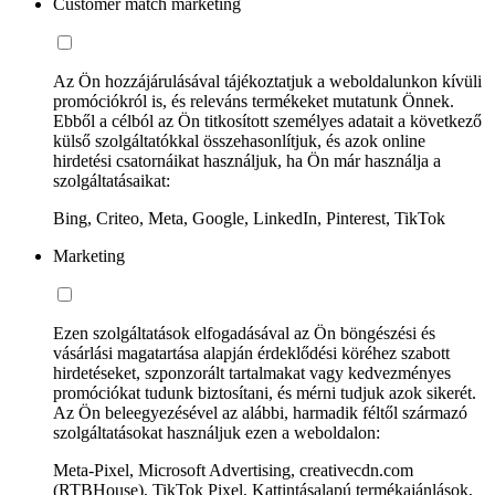
Customer match marketing
Az Ön hozzájárulásával tájékoztatjuk a weboldalunkon kívüli
promóciókról is, és releváns termékeket mutatunk Önnek.
Ebből a célból az Ön titkosított személyes adatait a következő
külső szolgáltatókkal összehasonlítjuk, és azok online
hirdetési csatornáikat használjuk, ha Ön már használja a
szolgáltatásaikat:
Bing, Criteo, Meta, Google, LinkedIn, Pinterest, TikTok
Marketing
Ezen szolgáltatások elfogadásával az Ön böngészési és
vásárlási magatartása alapján érdeklődési köréhez szabott
hirdetéseket, szponzorált tartalmakat vagy kedvezményes
promóciókat tudunk biztosítani, és mérni tudjuk azok sikerét.
Az Ön beleegyezésével az alábbi, harmadik féltől származó
szolgáltatásokat használjuk ezen a weboldalon:
Meta-Pixel, Microsoft Advertising, creativecdn.com
(RTBHouse), TikTok Pixel, Kattintásalapú termékajánlások,