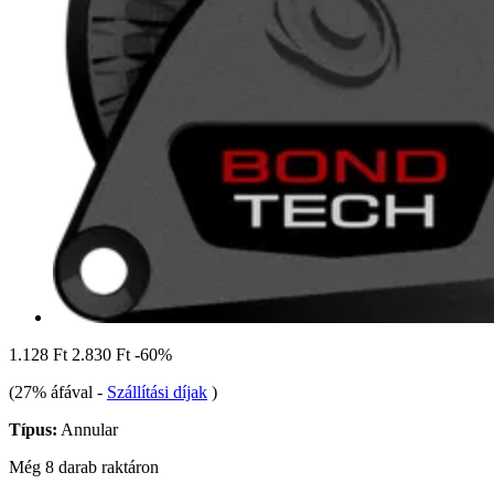
1.128 Ft
2.830 Ft
-60%
(27% áfával
-
Szállítási díjak
)
Típus:
Annular
Még 8 darab raktáron