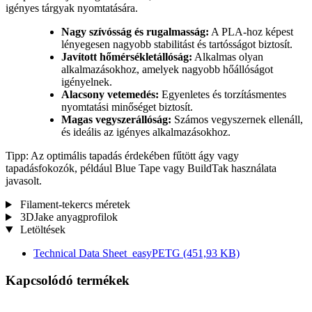
igényes tárgyak nyomtatására.
Nagy szívósság és rugalmasság:
A PLA-hoz képest
lényegesen nagyobb stabilitást és tartósságot biztosít.
Javított hőmérsékletállóság:
Alkalmas olyan
alkalmazásokhoz, amelyek nagyobb hőállóságot
igényelnek.
Alacsony vetemedés:
Egyenletes és torzításmentes
nyomtatási minőséget biztosít.
Magas vegyszerállóság:
Számos vegyszernek ellenáll,
és ideális az igényes alkalmazásokhoz.
Tipp: Az optimális tapadás érdekében fűtött ágy vagy
tapadásfokozók, például Blue Tape vagy BuildTak használata
javasolt.
Filament-tekercs méretek
3DJake anyagprofilok
Letöltések
Technical Data Sheet_easyPETG
(451,93 KB)
Kapcsolódó termékek