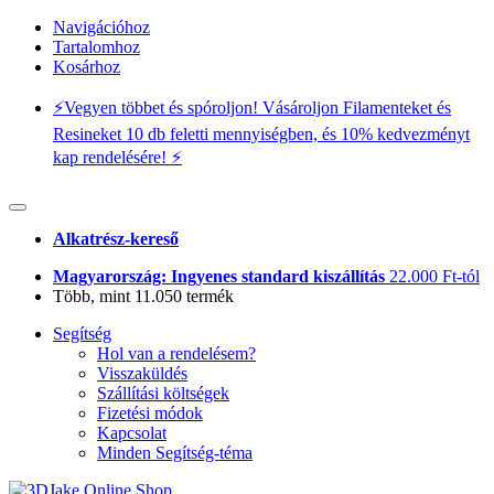
Navigációhoz
Tartalomhoz
Kosárhoz
⚡️Vegyen többet és spóroljon! Vásároljon Filamenteket és
Resineket 10 db feletti mennyiségben, és 10% kedvezményt
kap rendelésére! ⚡️
Alkatrész-kereső
Magyarország: Ingyenes standard kiszállítás
22.000 Ft-tól
Több, mint 11.050 termék
Segítség
Hol van a rendelésem?
Visszaküldés
Szállítási költségek
Fizetési módok
Kapcsolat
Minden Segítség-téma