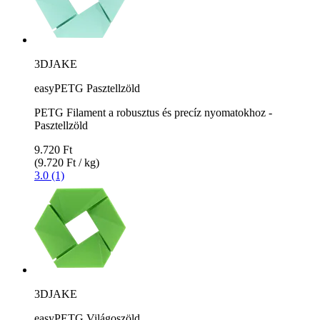
3DJAKE
easyPETG Pasztellzöld
PETG Filament a robusztus és precíz nyomatokhoz -
Pasztellzöld
9.720 Ft
(9.720 Ft / kg)
3.0 (1)
3DJAKE
easyPETG Világoszöld