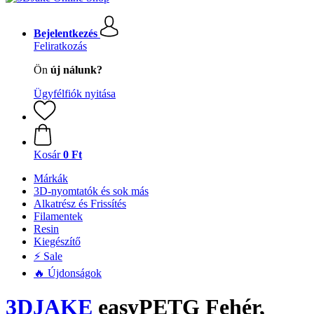
Bejelentkezés
Feliratkozás
Ön
új nálunk?
Ügyfélfiók nyitása
Kosár
0 Ft
Márkák
3D-nyomtatók és sok más
Alkatrész és Frissítés
Filamentek
Resin
Kiegészítő
⚡ Sale
🔥 Újdonságok
3DJAKE
easyPETG Fehér,