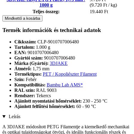
1000 g
(9.720 Ft / kg)
Teljes összeg:
19.440 Ft
Mindkettő a kosárba
Termék információk és technikai adatok
Cikkszám:
CLP-9010707006480
Tartalom:
1.000 g
EAN:
9010707006480
Gyártói szám:
9010707006480
Márka (Gyártó):
3DJAKE
Átmérő:
1,75 mm
Terméktípus:
PET / Kopoliészter Filament
Szín:
Fehér
Kompatibilitás:
Bambu Lab AMS*
RAL szín:
RAL 9003
Rendszer:
Tekercs
Ajánlott nyomtatási hőmérséklet:
230 - 250 °C
Ajánlott felfűtési hőmérséklet:
60 - 90 °C
Leírás
A 3DJAKE módosított PETG Filamentje a kiemelkedő mechanikai
és optikai tulajdonságokat ötvözi, és ideális funkcionális részek és