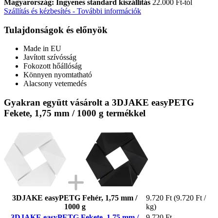
Magyarország: Ingyenes standard kiszállítás
22.000 Ft-tól
Szállítás és kézbesítés - További információk
Tulajdonságok és előnyök
Made in EU
Javított szívósság
Fokozott hőállóság
Könnyen nyomtatható
Alacsony vetemedés
Gyakran együtt vásárolt a 3DJAKE easyPETG
Fekete, 1,75 mm / 1000 g termékkel
3DJAKE easyPETG Fehér, 1,75 mm /
9.720 Ft
(9.720 Ft /
1000 g
kg)
3DJAKE easyPETG Fekete, 1,75 mm /
9.720 Ft